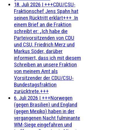
18. Juli 2026
|
+++CDU/CSU-
Fraktionschef Jens Spahn hat
seinen Rücktritt erklärt+++ .In
einem Brief an die Fraktion
schreibt er: „Ich habe die
Parteivorsitzenden von CDU
und CSU, Friedrich Merz und
Markus Söder, darüber
informiert, dass ich mit diesem
Schreiben an unsere Fraktion
von meinem Amt als
Vorsitzender der CDU/CSU-
Bundestagsfraktion
zurücktrete.+++
6. Juli 2026
|
+++Norwegen
(gegen Brasilien) und England
(gegen Mexiko) haben in der
vergangenen Nacht fulminante
WM-Siege eingefahren und