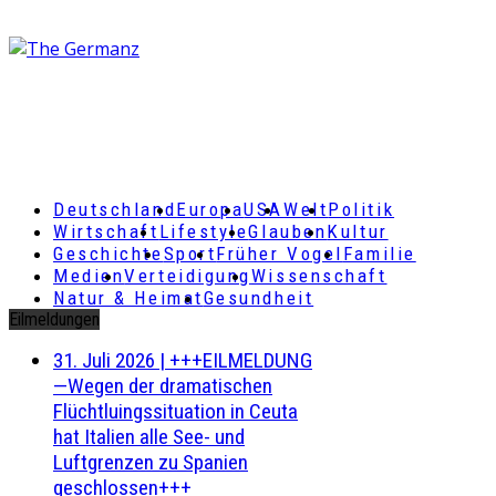
Deutschland
Europa
USA
Welt
Politik
Wirtschaft
Lifestyle
Glauben
Kultur
Geschichte
Sport
Früher Vogel
Familie
Medien
Verteidigung
Wissenschaft
Natur & Heimat
Gesundheit
Eilmeldungen
31. Juli 2026
|
+++EILMELDUNG
—Wegen der dramatischen
Flüchtluingssituation in Ceuta
hat Italien alle See- und
Luftgrenzen zu Spanien
geschlossen+++