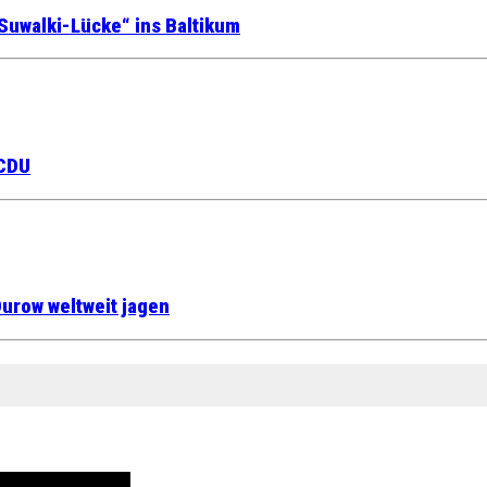
Suwalki-Lücke“ ins Baltikum
 CDU
urow weltweit jagen