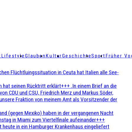
t
Lifestyle
Glauben
Kultur
Geschichte
Sport
Früher Vo
Flüchtluingssituation in Ceuta hat Italien alle See-
t seinen Rücktritt erklärt+++ .In einem Brief an die
en von CDU und CSU, Friedrich Merz und Markus Söder,
 unsere Fraktion von meinem Amt als Vorsitzender der
and (gegen Mexiko) haben in der vergangenen Nacht
stag in Miami zum Viertelfinale aufeinander+++
 heute in ein Hamburger Krankenhaus eingeliefert