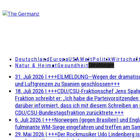
Deutschland
Europa
USA
Welt
Politik
Wirtschaf
Natur & Heimat
Gesundheit
Eilmeldungen
31. Juli 2026
|
+++EILMELDUNG—Wegen der dramatischen 
und Luftgrenzen zu Spanien geschlossen+++
18. Juli 2026
|
+++CDU/CSU-Fraktionschef Jens Spahn ha
Fraktion schreibt er: „Ich habe die Parteivorsitzend
darüber informiert, dass ich mit diesem Schreiben an
CDU/CSU-Bundestagsfraktion zurücktrete.+++
6. Juli 2026
|
+++Norwegen (gegen Brasilien) und Engl
fulminante WM-Siege eingefahren und treffen am Sam
29. Mai 2026
|
+++Der Rockmusiker Udo Lindenberg ist