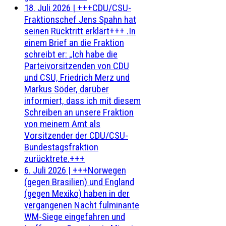
18. Juli 2026
|
+++CDU/CSU-
Fraktionschef Jens Spahn hat
seinen Rücktritt erklärt+++ .In
einem Brief an die Fraktion
schreibt er: „Ich habe die
Parteivorsitzenden von CDU
und CSU, Friedrich Merz und
Markus Söder, darüber
informiert, dass ich mit diesem
Schreiben an unsere Fraktion
von meinem Amt als
Vorsitzender der CDU/CSU-
Bundestagsfraktion
zurücktrete.+++
6. Juli 2026
|
+++Norwegen
(gegen Brasilien) und England
(gegen Mexiko) haben in der
vergangenen Nacht fulminante
WM-Siege eingefahren und