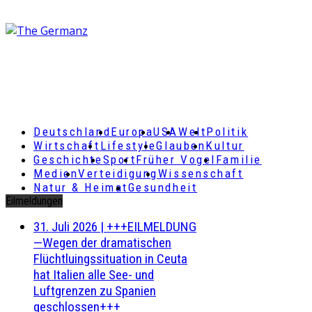
Deutschland
Europa
USA
Welt
Politik
Wirtschaft
Lifestyle
Glauben
Kultur
Geschichte
Sport
Früher Vogel
Familie
Medien
Verteidigung
Wissenschaft
Natur & Heimat
Gesundheit
Eilmeldungen
31. Juli 2026
|
+++EILMELDUNG
—Wegen der dramatischen
Flüchtluingssituation in Ceuta
hat Italien alle See- und
Luftgrenzen zu Spanien
geschlossen+++