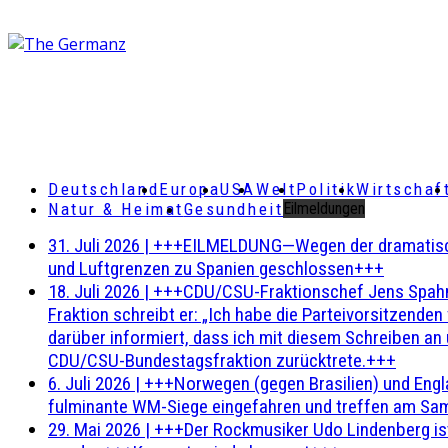
Deutschland
Europa
USA
Welt
Politik
Wirtschaf
Natur & Heimat
Gesundheit
Eilmeldungen
31. Juli 2026
|
+++EILMELDUNG—Wegen der dramatischen 
und Luftgrenzen zu Spanien geschlossen+++
18. Juli 2026
|
+++CDU/CSU-Fraktionschef Jens Spahn ha
Fraktion schreibt er: „Ich habe die Parteivorsitzend
darüber informiert, dass ich mit diesem Schreiben an
CDU/CSU-Bundestagsfraktion zurücktrete.+++
6. Juli 2026
|
+++Norwegen (gegen Brasilien) und Engl
fulminante WM-Siege eingefahren und treffen am Sam
29. Mai 2026
|
+++Der Rockmusiker Udo Lindenberg ist