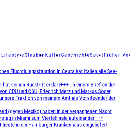
t
Lifestyle
Glauben
Kultur
Geschichte
Sport
Früher Vo
Flüchtluingssituation in Ceuta hat Italien alle See-
t seinen Rücktritt erklärt+++ .In einem Brief an die
en von CDU und CSU, Friedrich Merz und Markus Söder,
 unsere Fraktion von meinem Amt als Vorsitzender der
and (gegen Mexiko) haben in der vergangenen Nacht
stag in Miami zum Viertelfinale aufeinander+++
 heute in ein Hamburger Krankenhaus eingeliefert