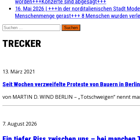
worden+++Konzerte sind abgesagt+++
16. Mai 2026
|
+++In der norditalienischen Stadt Mode
Menschenmenge gerast+++ 8 Menschen wurden verlet
Suchen
nach:
TRECKER
13. März 2021
Seit Wochen verzweifelte Proteste von Bauern in Berli
von MARTIN D. WIND BERLIN – „Totschweigen“ nennt man da
7. August 2026
Ein tiefer Riss zwischen uns – bei manchen