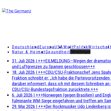
Deutschland
Europa
USA
Welt
Politik
Wirtschaf
Natur & Heimat
Gesundheit
Eilmeldungen
31. Juli 2026
|
+++EILMELDUNG—Wegen der dramatischen 
und Luftgrenzen zu Spanien geschlossen+++
18. Juli 2026
|
+++CDU/CSU-Fraktionschef Jens Spahn ha
Fraktion schreibt er: „Ich habe die Parteivorsitzend
darüber informiert, dass ich mit diesem Schreiben an
CDU/CSU-Bundestagsfraktion zurücktrete.+++
6. Juli 2026
|
+++Norwegen (gegen Brasilien) und Engl
fulminante WM-Siege eingefahren und treffen am Sam
29. Mai 2026
|
+++Der Rockmusiker Udo Lindenberg ist