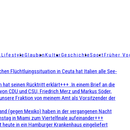
t
Lifestyle
Glauben
Kultur
Geschichte
Sport
Früher Vo
Flüchtluingssituation in Ceuta hat Italien alle See-
t seinen Rücktritt erklärt+++ .In einem Brief an die
en von CDU und CSU, Friedrich Merz und Markus Söder,
 unsere Fraktion von meinem Amt als Vorsitzender der
and (gegen Mexiko) haben in der vergangenen Nacht
stag in Miami zum Viertelfinale aufeinander+++
 heute in ein Hamburger Krankenhaus eingeliefert