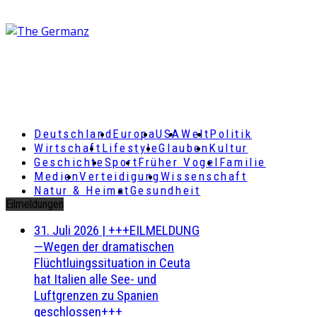
Deutschland
Europa
USA
Welt
Politik
Wirtschaft
Lifestyle
Glauben
Kultur
Geschichte
Sport
Früher Vogel
Familie
Medien
Verteidigung
Wissenschaft
Natur & Heimat
Gesundheit
Eilmeldungen
31. Juli 2026
|
+++EILMELDUNG
—Wegen der dramatischen
Flüchtluingssituation in Ceuta
hat Italien alle See- und
Luftgrenzen zu Spanien
geschlossen+++