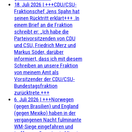
18. Juli 2026
|
+++CDU/CSU-
Fraktionschef Jens Spahn hat
seinen Rücktritt erklärt+++ .In
einem Brief an die Fraktion
schreibt er: „Ich habe die
Parteivorsitzenden von CDU
und CSU, Friedrich Merz und
Markus Söder, darüber
informiert, dass ich mit diesem
Schreiben an unsere Fraktion
von meinem Amt als
Vorsitzender der CDU/CSU-
Bundestagsfraktion
zurücktrete.+++
6. Juli 2026
|
+++Norwegen
(gegen Brasilien) und England
(gegen Mexiko) haben in der
vergangenen Nacht fulminante
WM-Siege eingefahren und