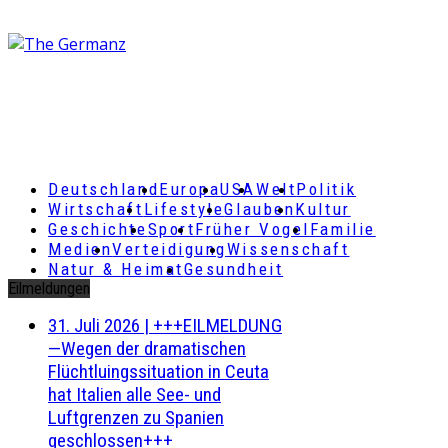
Deutschland
Europa
USA
Welt
Politik
Wirtschaft
Lifestyle
Glauben
Kultur
Geschichte
Sport
Früher Vogel
Familie
Medien
Verteidigung
Wissenschaft
Natur & Heimat
Gesundheit
Eilmeldungen
31. Juli 2026
|
+++EILMELDUNG
—Wegen der dramatischen
Flüchtluingssituation in Ceuta
hat Italien alle See- und
Luftgrenzen zu Spanien
geschlossen+++