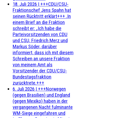
18. Juli 2026
|
+++CDU/CSU-
Fraktionschef Jens Spahn hat
seinen Rücktritt erklärt+++ .In
einem Brief an die Fraktion
schreibt er: „Ich habe die
Parteivorsitzenden von CDU
und CSU, Friedrich Merz und
Markus Söder, darüber
informiert, dass ich mit diesem
Schreiben an unsere Fraktion
von meinem Amt als
Vorsitzender der CDU/CSU-
Bundestagsfraktion
zurücktrete.+++
6. Juli 2026
|
+++Norwegen
(gegen Brasilien) und England
(gegen Mexiko) haben in der
vergangenen Nacht fulminante
WM-Siege eingefahren und