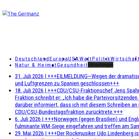
Deutschland
Europa
USA
Welt
Politik
Wirtschaf
Natur & Heimat
Gesundheit
Eilmeldungen
31. Juli 2026
|
+++EILMELDUNG—Wegen der dramatischen 
und Luftgrenzen zu Spanien geschlossen+++
18. Juli 2026
|
+++CDU/CSU-Fraktionschef Jens Spahn ha
Fraktion schreibt er: „Ich habe die Parteivorsitzend
darüber informiert, dass ich mit diesem Schreiben an
CDU/CSU-Bundestagsfraktion zurücktrete.+++
6. Juli 2026
|
+++Norwegen (gegen Brasilien) und Engl
fulminante WM-Siege eingefahren und treffen am Sam
29. Mai 2026
|
+++Der Rockmusiker Udo Lindenberg ist