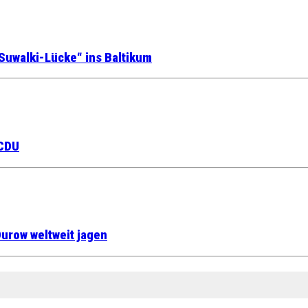
Suwalki-Lücke“ ins Baltikum
 CDU
urow weltweit jagen