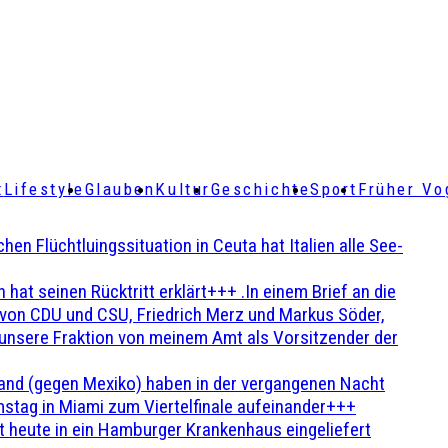
t
Lifestyle
Glauben
Kultur
Geschichte
Sport
Früher Vo
Flüchtluingssituation in Ceuta hat Italien alle See-
t seinen Rücktritt erklärt+++ .In einem Brief an die
en von CDU und CSU, Friedrich Merz und Markus Söder,
 unsere Fraktion von meinem Amt als Vorsitzender der
and (gegen Mexiko) haben in der vergangenen Nacht
stag in Miami zum Viertelfinale aufeinander+++
 heute in ein Hamburger Krankenhaus eingeliefert