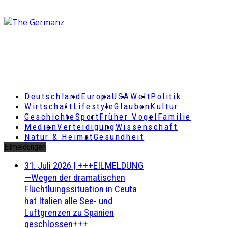
Deutschland
Europa
USA
Welt
Politik
Wirtschaft
Lifestyle
Glauben
Kultur
Geschichte
Sport
Früher Vogel
Familie
Medien
Verteidigung
Wissenschaft
Natur & Heimat
Gesundheit
Eilmeldungen
31. Juli 2026
|
+++EILMELDUNG
—Wegen der dramatischen
Flüchtluingssituation in Ceuta
hat Italien alle See- und
Luftgrenzen zu Spanien
geschlossen+++