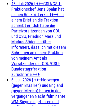
18. Juli 2026
|
+++CDU/CSU-
Fraktionschef Jens Spahn hat
seinen Rücktritt erklärt+++ .In
einem Brief an die Fraktion
schreibt er: „Ich habe die
Parteivorsitzenden von CDU
und CSU, Friedrich Merz und
Markus Söder, darüber
informiert, dass ich mit diesem
Schreiben an unsere Fraktion
von meinem Amt als
Vorsitzender der CDU/CSU-
Bundestagsfraktion
zurücktrete.+++
6. Juli 2026
|
+++Norwegen
(gegen Brasilien) und England
(gegen Mexiko) haben in der
vergangenen Nacht fulminante
WM-Siege eingefahren und