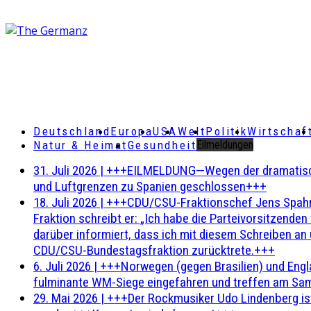
Deutschland
Europa
USA
Welt
Politik
Wirtschaf
Natur & Heimat
Gesundheit
Eilmeldungen
31. Juli 2026
|
+++EILMELDUNG—Wegen der dramatischen 
und Luftgrenzen zu Spanien geschlossen+++
18. Juli 2026
|
+++CDU/CSU-Fraktionschef Jens Spahn ha
Fraktion schreibt er: „Ich habe die Parteivorsitzend
darüber informiert, dass ich mit diesem Schreiben an
CDU/CSU-Bundestagsfraktion zurücktrete.+++
6. Juli 2026
|
+++Norwegen (gegen Brasilien) und Engl
fulminante WM-Siege eingefahren und treffen am Sam
29. Mai 2026
|
+++Der Rockmusiker Udo Lindenberg ist