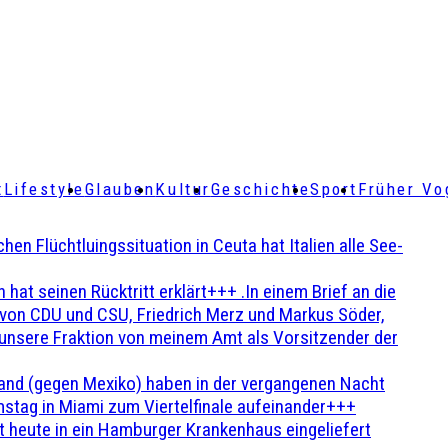
t
Lifestyle
Glauben
Kultur
Geschichte
Sport
Früher Vo
Flüchtluingssituation in Ceuta hat Italien alle See-
t seinen Rücktritt erklärt+++ .In einem Brief an die
en von CDU und CSU, Friedrich Merz und Markus Söder,
 unsere Fraktion von meinem Amt als Vorsitzender der
and (gegen Mexiko) haben in der vergangenen Nacht
stag in Miami zum Viertelfinale aufeinander+++
 heute in ein Hamburger Krankenhaus eingeliefert