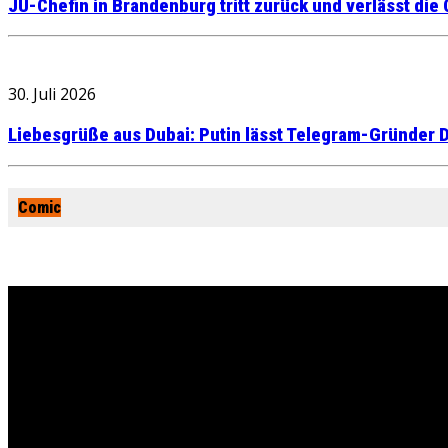
JU-Chefin in Brandenburg tritt zurück und verlässt die
30. Juli 2026
Liebesgrüße aus Dubai: Putin lässt Telegram-Gründer D
Comic