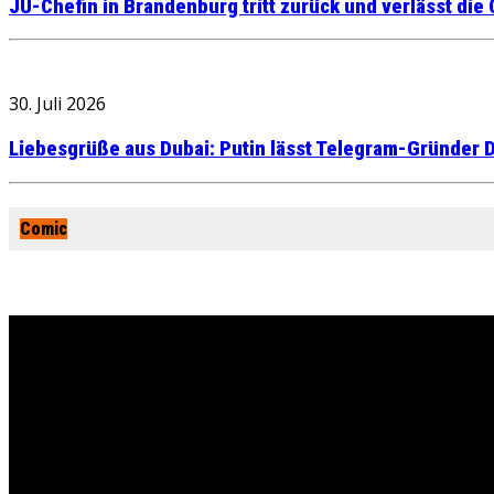
JU-Chefin in Brandenburg tritt zurück und verlässt die
30. Juli 2026
Liebesgrüße aus Dubai: Putin lässt Telegram-Gründer D
Comic