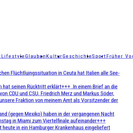
t
Lifestyle
Glauben
Kultur
Geschichte
Sport
Früher Vo
Flüchtluingssituation in Ceuta hat Italien alle See-
t seinen Rücktritt erklärt+++ .In einem Brief an die
en von CDU und CSU, Friedrich Merz und Markus Söder,
 unsere Fraktion von meinem Amt als Vorsitzender der
and (gegen Mexiko) haben in der vergangenen Nacht
stag in Miami zum Viertelfinale aufeinander+++
 heute in ein Hamburger Krankenhaus eingeliefert