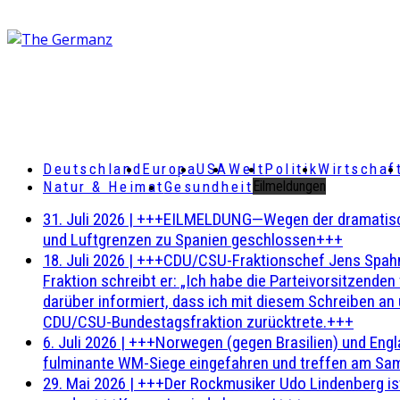
Deutschland
Europa
USA
Welt
Politik
Wirtschaf
Natur & Heimat
Gesundheit
Eilmeldungen
31. Juli 2026
|
+++EILMELDUNG—Wegen der dramatischen 
und Luftgrenzen zu Spanien geschlossen+++
18. Juli 2026
|
+++CDU/CSU-Fraktionschef Jens Spahn ha
Fraktion schreibt er: „Ich habe die Parteivorsitzend
darüber informiert, dass ich mit diesem Schreiben an
CDU/CSU-Bundestagsfraktion zurücktrete.+++
6. Juli 2026
|
+++Norwegen (gegen Brasilien) und Engl
fulminante WM-Siege eingefahren und treffen am Sam
29. Mai 2026
|
+++Der Rockmusiker Udo Lindenberg ist