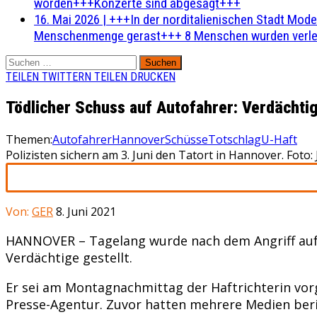
worden+++Konzerte sind abgesagt+++
16. Mai 2026
|
+++In der norditalienischen Stadt Mode
Menschenmenge gerast+++ 8 Menschen wurden verlet
Suchen
nach:
TEILEN
TWITTERN
TEILEN
DRUCKEN
Tödlicher Schuss auf Autofahrer: Verdächtig
Themen:
Autofahrer
Hannover
Schüsse
Totschlag
U-Haft
Polizisten sichern am 3. Juni den Tatort in Hannover. Foto:
Von:
GER
8. Juni 2021
HANNOVER – Tagelang wurde nach dem Angriff auf 
Verdächtige gestellt.
Er sei am Montagnachmittag der Haftrichterin vor
Presse-Agentur. Zuvor hatten mehrere Medien beri