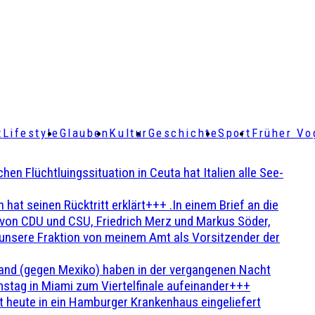
t
Lifestyle
Glauben
Kultur
Geschichte
Sport
Früher Vo
Flüchtluingssituation in Ceuta hat Italien alle See-
t seinen Rücktritt erklärt+++ .In einem Brief an die
en von CDU und CSU, Friedrich Merz und Markus Söder,
 unsere Fraktion von meinem Amt als Vorsitzender der
and (gegen Mexiko) haben in der vergangenen Nacht
stag in Miami zum Viertelfinale aufeinander+++
 heute in ein Hamburger Krankenhaus eingeliefert