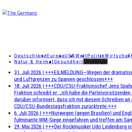
Deutschland
Europa
USA
Welt
Politik
Wirtschaf
Natur & Heimat
Gesundheit
Eilmeldungen
31. Juli 2026
|
+++EILMELDUNG—Wegen der dramatischen 
und Luftgrenzen zu Spanien geschlossen+++
18. Juli 2026
|
+++CDU/CSU-Fraktionschef Jens Spahn ha
Fraktion schreibt er: „Ich habe die Parteivorsitzend
darüber informiert, dass ich mit diesem Schreiben an
CDU/CSU-Bundestagsfraktion zurücktrete.+++
6. Juli 2026
|
+++Norwegen (gegen Brasilien) und Engl
fulminante WM-Siege eingefahren und treffen am Sam
29. Mai 2026
|
+++Der Rockmusiker Udo Lindenberg ist