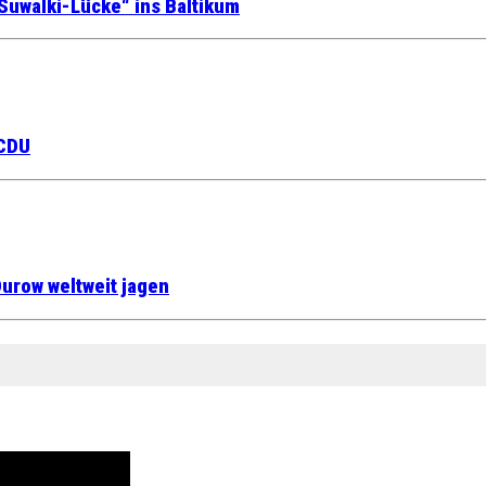
Suwalki-Lücke“ ins Baltikum
 CDU
urow weltweit jagen