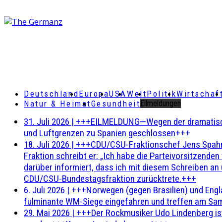
Deutschland
Europa
USA
Welt
Politik
Wirtschaf
Natur & Heimat
Gesundheit
Eilmeldungen
31. Juli 2026
|
+++EILMELDUNG—Wegen der dramatischen 
und Luftgrenzen zu Spanien geschlossen+++
18. Juli 2026
|
+++CDU/CSU-Fraktionschef Jens Spahn ha
Fraktion schreibt er: „Ich habe die Parteivorsitzend
darüber informiert, dass ich mit diesem Schreiben an
CDU/CSU-Bundestagsfraktion zurücktrete.+++
6. Juli 2026
|
+++Norwegen (gegen Brasilien) und Engl
fulminante WM-Siege eingefahren und treffen am Sam
29. Mai 2026
|
+++Der Rockmusiker Udo Lindenberg ist