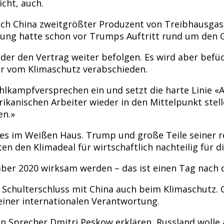
cht, auch.
ach China zweitgrößter Produzent von Treibhausgase
dung hatte schon vor Trumps Auftritt rund um den G
der den Vertrag weiter befolgen. Es wird aber befü
er vom Klimaschutz verabschieden.
lkampfversprechen ein und setzt die harte Linie «Am
kanischen Arbeiter wieder in den Mittelpunkt stell
en.»
es im Weißen Haus. Trump und große Teile seiner re
en den Klimadeal für wirtschaftlich nachteilig für d
r 2020 wirksam werden – das ist einen Tag nach d
n Schulterschluss mit China auch beim Klimaschutz. 
einer internationalen Verantwortung.
n Sprecher Dmitri Peskow erklären, Russland wolle a