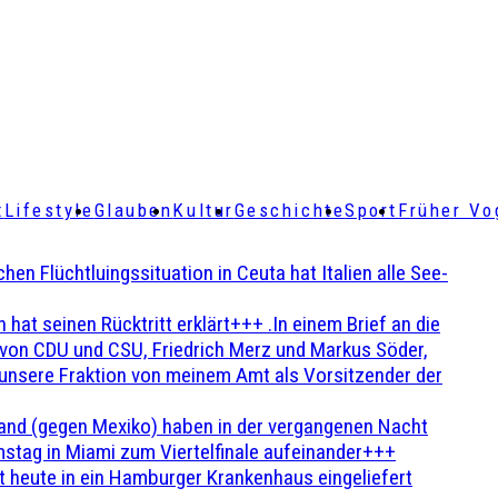
t
Lifestyle
Glauben
Kultur
Geschichte
Sport
Früher Vo
Flüchtluingssituation in Ceuta hat Italien alle See-
t seinen Rücktritt erklärt+++ .In einem Brief an die
en von CDU und CSU, Friedrich Merz und Markus Söder,
 unsere Fraktion von meinem Amt als Vorsitzender der
and (gegen Mexiko) haben in der vergangenen Nacht
stag in Miami zum Viertelfinale aufeinander+++
 heute in ein Hamburger Krankenhaus eingeliefert