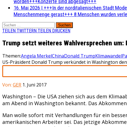
worden+++Konzerte sind abgesagt+++
16. Mai 2026
|
+++In der norditalienischen Stadt Mode
Menschenmenge gerast+++ 8 Menschen wurden verlet
Suchen
nach:
TEILEN
TWITTERN
TEILEN
DRUCKEN
Trump setzt weiteres Wahlversprechen um:
Themen:
Angela Merkel
China
Donald Trump
Klimawandel
Pa
US-Präsident Donald Trump verkündet in Washington den
Von:
GER
1. Juni 2017
Washington – Die USA ziehen sich aus dem Klimaa
am Abend in Washington bekannt. Das Abkommen sa
Man wolle sofort mit Verhandlungen für ein besse
amerikanischen Arbeiter sei. Das jetzige Abkommen 