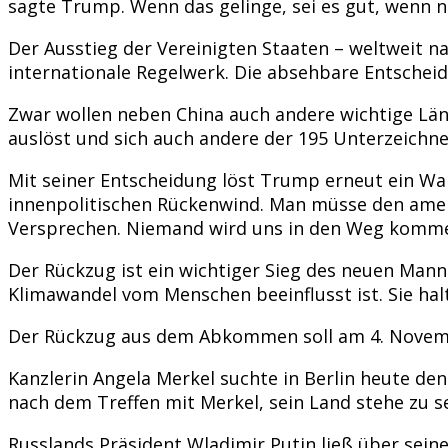
sagte Trump. Wenn das gelinge, sei es gut, wenn ni
Der Ausstieg der Vereinigten Staaten – weltweit n
internationale Regelwerk. Die absehbare Entschei
Zwar wollen neben China auch andere wichtige Län
auslöst und sich auch andere der 195 Unterzeichn
Mit seiner Entscheidung löst Trump erneut ein Wah
innenpolitischen Rückenwind. Man müsse den ameri
Versprechen. Niemand wird uns in den Weg komm
Der Rückzug ist ein wichtiger Sieg des neuen Mann
Klimawandel vom Menschen beeinflusst ist. Sie halt
Der Rückzug aus dem Abkommen soll am 4. Novembe
Kanzlerin Angela Merkel suchte in Berlin heute de
nach dem Treffen mit Merkel, sein Land stehe zu s
Russlands Präsident Wladimir Putin ließ über seine