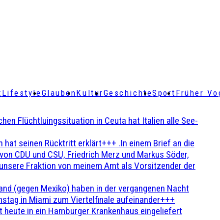
t
Lifestyle
Glauben
Kultur
Geschichte
Sport
Früher Vo
Flüchtluingssituation in Ceuta hat Italien alle See-
t seinen Rücktritt erklärt+++ .In einem Brief an die
en von CDU und CSU, Friedrich Merz und Markus Söder,
 unsere Fraktion von meinem Amt als Vorsitzender der
and (gegen Mexiko) haben in der vergangenen Nacht
stag in Miami zum Viertelfinale aufeinander+++
 heute in ein Hamburger Krankenhaus eingeliefert