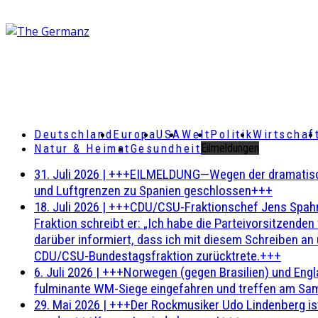
Deutschland
Europa
USA
Welt
Politik
Wirtschaf
Natur & Heimat
Gesundheit
Eilmeldungen
31. Juli 2026
|
+++EILMELDUNG—Wegen der dramatischen 
und Luftgrenzen zu Spanien geschlossen+++
18. Juli 2026
|
+++CDU/CSU-Fraktionschef Jens Spahn ha
Fraktion schreibt er: „Ich habe die Parteivorsitzend
darüber informiert, dass ich mit diesem Schreiben an
CDU/CSU-Bundestagsfraktion zurücktrete.+++
6. Juli 2026
|
+++Norwegen (gegen Brasilien) und Engl
fulminante WM-Siege eingefahren und treffen am Sam
29. Mai 2026
|
+++Der Rockmusiker Udo Lindenberg ist