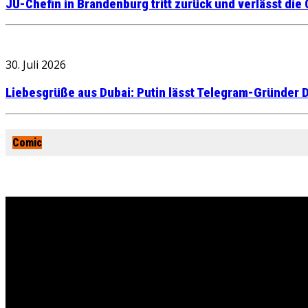
JU-Chefin in Brandenburg tritt zurück und verlässt die
30. Juli 2026
Liebesgrüße aus Dubai: Putin lässt Telegram-Gründer D
Comic