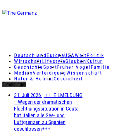
Deutschland
Europa
USA
Welt
Politik
Wirtschaft
Lifestyle
Glauben
Kultur
Geschichte
Sport
Früher Vogel
Familie
Medien
Verteidigung
Wissenschaft
Natur & Heimat
Gesundheit
Eilmeldungen
31. Juli 2026
|
+++EILMELDUNG
—Wegen der dramatischen
Flüchtluingssituation in Ceuta
hat Italien alle See- und
Luftgrenzen zu Spanien
geschlossen+++