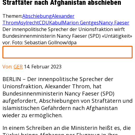
Straftäter nach Afghanistan abschieben
Themen:
Abschiebung
Alexander
Throm
Asylrecht
CDU
Kabul
Marion Gentges
Nancy Faeser
Der innenpolitische Sprecher der Unionsfraktion wirft
Bundesinnenministerin Nancy Faeser (SPD) «Untätigkeit»
vor. Foto: Sebastian Gollnow/dpa
Von:
GER
14. Februar 2023
BERLIN – Der innenpolitische Sprecher der
Unionsfraktion, Alexander Throm, hat
Bundesinnenministerin Nancy Faeser (SPD)
aufgefordert, Abschiebungen von Straftätern und
islamistischen Gefährdern nach Afghanistan
wieder zu ermöglichen.
In einem Schreiben an die Ministerin heißt es, die
Türkei bringe Afghanen per Flugzeug in ihre