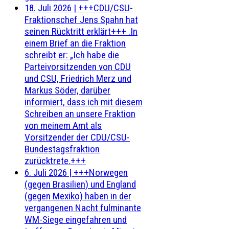
18. Juli 2026
|
+++CDU/CSU-
Fraktionschef Jens Spahn hat
seinen Rücktritt erklärt+++ .In
einem Brief an die Fraktion
schreibt er: „Ich habe die
Parteivorsitzenden von CDU
und CSU, Friedrich Merz und
Markus Söder, darüber
informiert, dass ich mit diesem
Schreiben an unsere Fraktion
von meinem Amt als
Vorsitzender der CDU/CSU-
Bundestagsfraktion
zurücktrete.+++
6. Juli 2026
|
+++Norwegen
(gegen Brasilien) und England
(gegen Mexiko) haben in der
vergangenen Nacht fulminante
WM-Siege eingefahren und