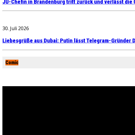
JU-Chefin in Brandenburg tritt zurück und verlässt die
30. Juli 2026
Liebesgrüße aus Dubai: Putin lässt Telegram-Gründer D
Comic