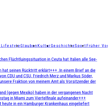
t
Lifestyle
Glauben
Kultur
Geschichte
Sport
Früher Vo
Flüchtluingssituation in Ceuta hat Italien alle See-
t seinen Rücktritt erklärt+++ .In einem Brief an die
en von CDU und CSU, Friedrich Merz und Markus Söder,
 unsere Fraktion von meinem Amt als Vorsitzender der
and (gegen Mexiko) haben in der vergangenen Nacht
stag in Miami zum Viertelfinale aufeinander+++
 heute in ein Hamburger Krankenhaus eingeliefert