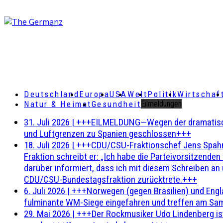
Deutschland
Europa
USA
Welt
Politik
Wirtschaf
Natur & Heimat
Gesundheit
Eilmeldungen
31. Juli 2026
|
+++EILMELDUNG—Wegen der dramatischen 
und Luftgrenzen zu Spanien geschlossen+++
18. Juli 2026
|
+++CDU/CSU-Fraktionschef Jens Spahn ha
Fraktion schreibt er: „Ich habe die Parteivorsitzend
darüber informiert, dass ich mit diesem Schreiben an
CDU/CSU-Bundestagsfraktion zurücktrete.+++
6. Juli 2026
|
+++Norwegen (gegen Brasilien) und Engl
fulminante WM-Siege eingefahren und treffen am Sam
29. Mai 2026
|
+++Der Rockmusiker Udo Lindenberg ist