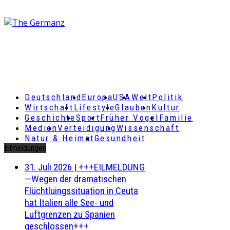
Deutschland
Europa
USA
Welt
Politik
Wirtschaft
Lifestyle
Glauben
Kultur
Geschichte
Sport
Früher Vogel
Familie
Medien
Verteidigung
Wissenschaft
Natur & Heimat
Gesundheit
Eilmeldungen
31. Juli 2026
|
+++EILMELDUNG
—Wegen der dramatischen
Flüchtluingssituation in Ceuta
hat Italien alle See- und
Luftgrenzen zu Spanien
geschlossen+++