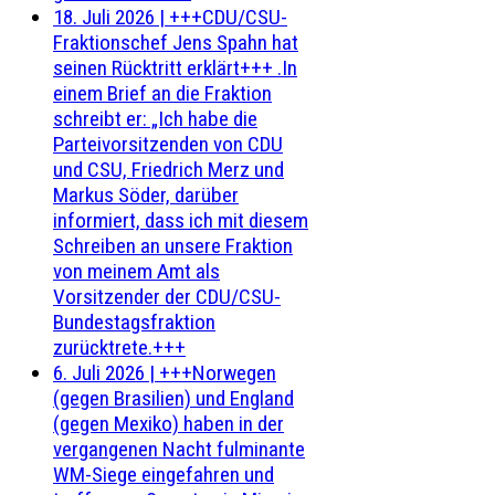
18. Juli 2026
|
+++CDU/CSU-
Fraktionschef Jens Spahn hat
seinen Rücktritt erklärt+++ .In
einem Brief an die Fraktion
schreibt er: „Ich habe die
Parteivorsitzenden von CDU
und CSU, Friedrich Merz und
Markus Söder, darüber
informiert, dass ich mit diesem
Schreiben an unsere Fraktion
von meinem Amt als
Vorsitzender der CDU/CSU-
Bundestagsfraktion
zurücktrete.+++
6. Juli 2026
|
+++Norwegen
(gegen Brasilien) und England
(gegen Mexiko) haben in der
vergangenen Nacht fulminante
WM-Siege eingefahren und