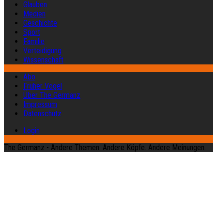
Glauben
Medien
Geschichte
Sport
Familie
Verteidigung
Wissenschaft
Abo
Früher Vogel
Über The Germanz
Impressum
Datenschutz
Login
The Germanz - Andere Themen. Andere Köpfe. Andere Meinungen.