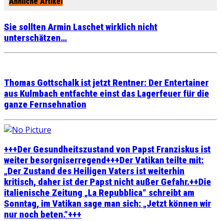
Ähnliche Artikel
Sie sollten Armin Laschet wirklich nicht
unterschätzen…
Thomas Gottschalk ist jetzt Rentner: Der Entertainer
aus Kulmbach entfachte einst das Lagerfeuer für die
ganze Fernsehnation
+++Der Gesundheitszustand von Papst Franziskus ist
weiter besorgniserregend+++Der Vatikan teilte mit:
„Der Zustand des Heiligen Vaters ist weiterhin
kritisch, daher ist der Papst nicht außer Gefahr.++Die
italienische Zeitung „La Repubblica“ schreibt am
Sonntag, im Vatikan sage man sich: „Jetzt können wir
nur noch beten.“+++