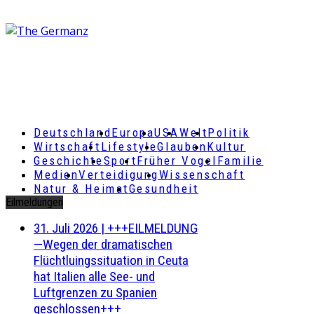
Deutschland
Europa
USA
Welt
Politik
Wirtschaft
Lifestyle
Glauben
Kultur
Geschichte
Sport
Früher Vogel
Familie
Medien
Verteidigung
Wissenschaft
Natur & Heimat
Gesundheit
Eilmeldungen
31. Juli 2026
|
+++EILMELDUNG
—Wegen der dramatischen
Flüchtluingssituation in Ceuta
hat Italien alle See- und
Luftgrenzen zu Spanien
geschlossen+++