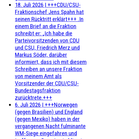
18. Juli 2026
|
+++CDU/CSU-
Fraktionschef Jens Spahn hat
seinen Rücktritt erklärt+++ .In
einem Brief an die Fraktion
schreibt er: „Ich habe die
Parteivorsitzenden von CDU
und CSU, Friedrich Merz und
Markus Söder, darüber
informiert, dass ich mit diesem
Schreiben an unsere Fraktion
von meinem Amt als
Vorsitzender der CDU/CSU-
Bundestagsfraktion
zurücktrete.+++
6. Juli 2026
|
+++Norwegen
(gegen Brasilien) und England
(gegen Mexiko) haben in der
vergangenen Nacht fulminante
WM-Siege eingefahren und