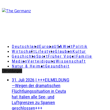
Deutschland
Europa
USA
Welt
Politik
Wirtschaft
Lifestyle
Glauben
Kultur
Geschichte
Sport
Früher Vogel
Familie
Medien
Verteidigung
Wissenschaft
Natur & Heimat
Gesundheit
Eilmeldungen
31. Juli 2026
|
+++EILMELDUNG
—Wegen der dramatischen
Flüchtluingssituation in Ceuta
hat Italien alle See- und
Luftgrenzen zu Spanien
geschlossen+++