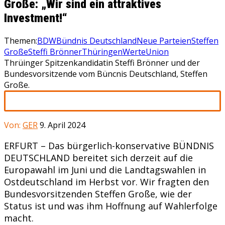
Große: „Wir sind ein attraktives
Investment!“
Themen:
BDW
Bündnis Deutschland
Neue Parteien
Steffen
Große
Steffi Brönner
Thüringen
WerteUnion
Thrüinger Spitzenkandidatin Steffi Brönner und der
Bundesvorsitzende vom Büncnis Deutschland, Steffen
Große.
Von:
GER
9. April 2024
ERFURT – Das bürgerlich-konservative BÜNDNIS
DEUTSCHLAND bereitet sich derzeit auf die
Europawahl im Juni und die Landtagswahlen in
Ostdeutschland im Herbst vor. Wir fragten den
Bundesvorsitzenden Steffen Große, wie der
Status ist und was ihm Hoffnung auf Wahlerfolge
macht.