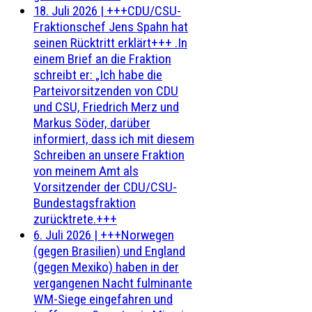
18. Juli 2026
|
+++CDU/CSU-
Fraktionschef Jens Spahn hat
seinen Rücktritt erklärt+++ .In
einem Brief an die Fraktion
schreibt er: „Ich habe die
Parteivorsitzenden von CDU
und CSU, Friedrich Merz und
Markus Söder, darüber
informiert, dass ich mit diesem
Schreiben an unsere Fraktion
von meinem Amt als
Vorsitzender der CDU/CSU-
Bundestagsfraktion
zurücktrete.+++
6. Juli 2026
|
+++Norwegen
(gegen Brasilien) und England
(gegen Mexiko) haben in der
vergangenen Nacht fulminante
WM-Siege eingefahren und