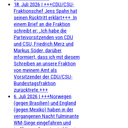
18. Juli 2026
|
+++CDU/CSU-
Fraktionschef Jens Spahn hat
seinen Rücktritt erklärt+++ .In
einem Brief an die Fraktion
schreibt er: „Ich habe die
Parteivorsitzenden von CDU
und CSU, Friedrich Merz und
Markus Söder, darüber
informiert, dass ich mit diesem
Schreiben an unsere Fraktion
von meinem Amt als
Vorsitzender der CDU/CSU-
Bundestagsfraktion
zurücktrete.+++
6. Juli 2026
|
+++Norwegen
(gegen Brasilien) und England
(gegen Mexiko) haben in der
vergangenen Nacht fulminante
WM-Siege eingefahren und