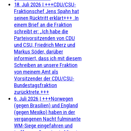
18. Juli 2026
|
+++CDU/CSU-
Fraktionschef Jens Spahn hat
seinen Rücktritt erklärt+++ .In
einem Brief an die Fraktion
schreibt er: „Ich habe die
Parteivorsitzenden von CDU
und CSU, Friedrich Merz und
Markus Söder, darüber
informiert, dass ich mit diesem
Schreiben an unsere Fraktion
von meinem Amt als
Vorsitzender der CDU/CSU-
Bundestagsfraktion
zurücktrete.+++
6. Juli 2026
|
+++Norwegen
(gegen Brasilien) und England
(gegen Mexiko) haben in der
vergangenen Nacht fulminante
WM-Siege eingefahren und