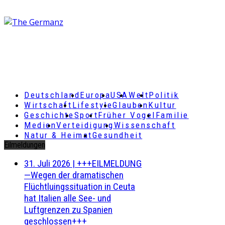
Deutschland
Europa
USA
Welt
Politik
Wirtschaft
Lifestyle
Glauben
Kultur
Geschichte
Sport
Früher Vogel
Familie
Medien
Verteidigung
Wissenschaft
Natur & Heimat
Gesundheit
Eilmeldungen
31. Juli 2026
|
+++EILMELDUNG
—Wegen der dramatischen
Flüchtluingssituation in Ceuta
hat Italien alle See- und
Luftgrenzen zu Spanien
geschlossen+++