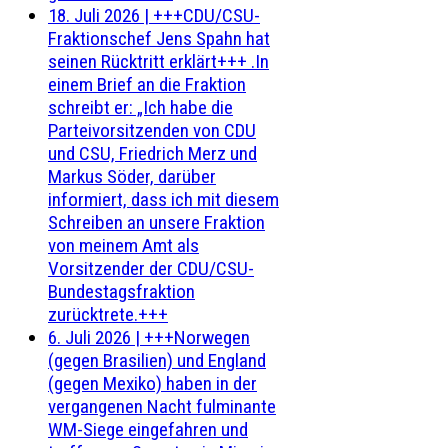
18. Juli 2026
|
+++CDU/CSU-
Fraktionschef Jens Spahn hat
seinen Rücktritt erklärt+++ .In
einem Brief an die Fraktion
schreibt er: „Ich habe die
Parteivorsitzenden von CDU
und CSU, Friedrich Merz und
Markus Söder, darüber
informiert, dass ich mit diesem
Schreiben an unsere Fraktion
von meinem Amt als
Vorsitzender der CDU/CSU-
Bundestagsfraktion
zurücktrete.+++
6. Juli 2026
|
+++Norwegen
(gegen Brasilien) und England
(gegen Mexiko) haben in der
vergangenen Nacht fulminante
WM-Siege eingefahren und