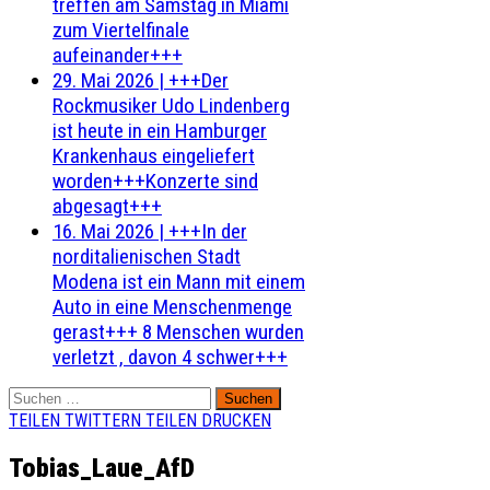
treffen am Samstag in Miami
zum Viertelfinale
aufeinander+++
29. Mai 2026
|
+++Der
Rockmusiker Udo Lindenberg
ist heute in ein Hamburger
Krankenhaus eingeliefert
worden+++Konzerte sind
abgesagt+++
16. Mai 2026
|
+++In der
norditalienischen Stadt
Modena ist ein Mann mit einem
Auto in eine Menschenmenge
gerast+++ 8 Menschen wurden
verletzt , davon 4 schwer+++
Suchen
nach:
TEILEN
TWITTERN
TEILEN
DRUCKEN
Tobias_Laue_AfD