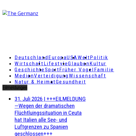
Deutschland
Europa
USA
Welt
Politik
Wirtschaft
Lifestyle
Glauben
Kultur
Geschichte
Sport
Früher Vogel
Familie
Medien
Verteidigung
Wissenschaft
Natur & Heimat
Gesundheit
Eilmeldungen
31. Juli 2026
|
+++EILMELDUNG
—Wegen der dramatischen
Flüchtluingssituation in Ceuta
hat Italien alle See- und
Luftgrenzen zu Spanien
geschlossen+++