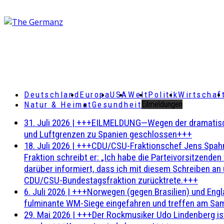
Deutschland
Europa
USA
Welt
Politik
Wirtschaf
Natur & Heimat
Gesundheit
Eilmeldungen
31. Juli 2026
|
+++EILMELDUNG—Wegen der dramatischen 
und Luftgrenzen zu Spanien geschlossen+++
18. Juli 2026
|
+++CDU/CSU-Fraktionschef Jens Spahn ha
Fraktion schreibt er: „Ich habe die Parteivorsitzend
darüber informiert, dass ich mit diesem Schreiben an
CDU/CSU-Bundestagsfraktion zurücktrete.+++
6. Juli 2026
|
+++Norwegen (gegen Brasilien) und Engl
fulminante WM-Siege eingefahren und treffen am Sam
29. Mai 2026
|
+++Der Rockmusiker Udo Lindenberg ist