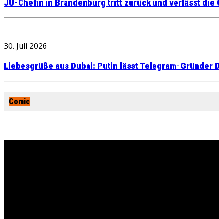
JU-Chefin in Brandenburg tritt zurück und verlässt die
30. Juli 2026
Liebesgrüße aus Dubai: Putin lässt Telegram-Gründer D
Comic