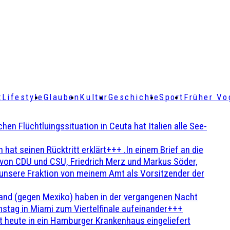
t
Lifestyle
Glauben
Kultur
Geschichte
Sport
Früher Vo
Flüchtluingssituation in Ceuta hat Italien alle See-
t seinen Rücktritt erklärt+++ .In einem Brief an die
en von CDU und CSU, Friedrich Merz und Markus Söder,
 unsere Fraktion von meinem Amt als Vorsitzender der
and (gegen Mexiko) haben in der vergangenen Nacht
stag in Miami zum Viertelfinale aufeinander+++
 heute in ein Hamburger Krankenhaus eingeliefert