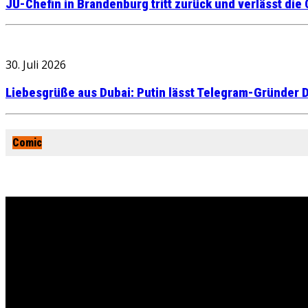
JU-Chefin in Brandenburg tritt zurück und verlässt die
30. Juli 2026
Liebesgrüße aus Dubai: Putin lässt Telegram-Gründer D
Comic