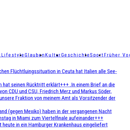
t
Lifestyle
Glauben
Kultur
Geschichte
Sport
Früher Vo
Flüchtluingssituation in Ceuta hat Italien alle See-
t seinen Rücktritt erklärt+++ .In einem Brief an die
en von CDU und CSU, Friedrich Merz und Markus Söder,
 unsere Fraktion von meinem Amt als Vorsitzender der
and (gegen Mexiko) haben in der vergangenen Nacht
stag in Miami zum Viertelfinale aufeinander+++
 heute in ein Hamburger Krankenhaus eingeliefert