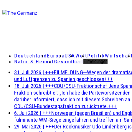
Deutschland
Europa
USA
Welt
Politik
Wirtschaf
Natur & Heimat
Gesundheit
Eilmeldungen
31. Juli 2026
|
+++EILMELDUNG—Wegen der dramatischen 
und Luftgrenzen zu Spanien geschlossen+++
18. Juli 2026
|
+++CDU/CSU-Fraktionschef Jens Spahn ha
Fraktion schreibt er: „Ich habe die Parteivorsitzend
darüber informiert, dass ich mit diesem Schreiben an
CDU/CSU-Bundestagsfraktion zurücktrete.+++
6. Juli 2026
|
+++Norwegen (gegen Brasilien) und Engl
fulminante WM-Siege eingefahren und treffen am Sam
29. Mai 2026
|
+++Der Rockmusiker Udo Lindenberg ist