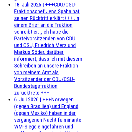
18. Juli 2026
|
+++CDU/CSU-
Fraktionschef Jens Spahn hat
seinen Rücktritt erklärt+++ .In
einem Brief an die Fraktion
schreibt er: „Ich habe die
Parteivorsitzenden von CDU
und CSU, Friedrich Merz und
Markus Söder, darüber
informiert, dass ich mit diesem
Schreiben an unsere Fraktion
von meinem Amt als
Vorsitzender der CDU/CSU-
Bundestagsfraktion
zurücktrete.+++
6. Juli 2026
|
+++Norwegen
(gegen Brasilien) und England
(gegen Mexiko) haben in der
vergangenen Nacht fulminante
WM-Siege eingefahren und