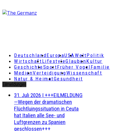
Deutschland
Europa
USA
Welt
Politik
Wirtschaft
Lifestyle
Glauben
Kultur
Geschichte
Sport
Früher Vogel
Familie
Medien
Verteidigung
Wissenschaft
Natur & Heimat
Gesundheit
Eilmeldungen
31. Juli 2026
|
+++EILMELDUNG
—Wegen der dramatischen
Flüchtluingssituation in Ceuta
hat Italien alle See- und
Luftgrenzen zu Spanien
geschlossen+++