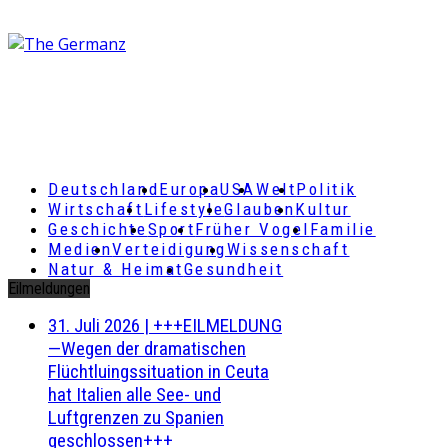
Deutschland
Europa
USA
Welt
Politik
Wirtschaft
Lifestyle
Glauben
Kultur
Geschichte
Sport
Früher Vogel
Familie
Medien
Verteidigung
Wissenschaft
Natur & Heimat
Gesundheit
Eilmeldungen
31. Juli 2026
|
+++EILMELDUNG
—Wegen der dramatischen
Flüchtluingssituation in Ceuta
hat Italien alle See- und
Luftgrenzen zu Spanien
geschlossen+++