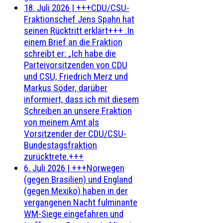
18. Juli 2026
|
+++CDU/CSU-
Fraktionschef Jens Spahn hat
seinen Rücktritt erklärt+++ .In
einem Brief an die Fraktion
schreibt er: „Ich habe die
Parteivorsitzenden von CDU
und CSU, Friedrich Merz und
Markus Söder, darüber
informiert, dass ich mit diesem
Schreiben an unsere Fraktion
von meinem Amt als
Vorsitzender der CDU/CSU-
Bundestagsfraktion
zurücktrete.+++
6. Juli 2026
|
+++Norwegen
(gegen Brasilien) und England
(gegen Mexiko) haben in der
vergangenen Nacht fulminante
WM-Siege eingefahren und