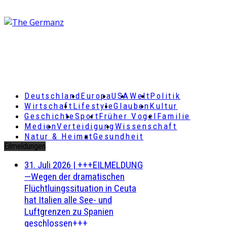
Deutschland
Europa
USA
Welt
Politik
Wirtschaft
Lifestyle
Glauben
Kultur
Geschichte
Sport
Früher Vogel
Familie
Medien
Verteidigung
Wissenschaft
Natur & Heimat
Gesundheit
Eilmeldungen
31. Juli 2026
|
+++EILMELDUNG
—Wegen der dramatischen
Flüchtluingssituation in Ceuta
hat Italien alle See- und
Luftgrenzen zu Spanien
geschlossen+++