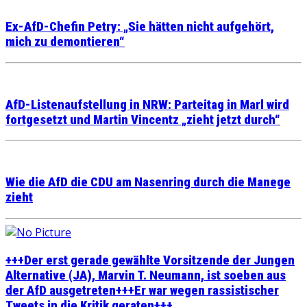
Ex-AfD-Chefin Petry: „Sie hätten nicht aufgehört,
mich zu demontieren“
AfD-Listenaufstellung in NRW: Parteitag in Marl wird
fortgesetzt und Martin Vincentz „zieht jetzt durch“
Wie die AfD die CDU am Nasenring durch die Manege
zieht
+++Der erst gerade gewählte Vorsitzende der Jungen
Alternative (JA), Marvin T. Neumann, ist soeben aus
der AfD ausgetreten+++Er war wegen rassistischer
Tweets in die Kritik geraten+++