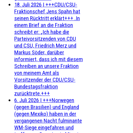
18. Juli 2026
|
+++CDU/CSU-
Fraktionschef Jens Spahn hat
seinen Rücktritt erklärt+++ .In
einem Brief an die Fraktion
schreibt er: „Ich habe die
Parteivorsitzenden von CDU
und CSU, Friedrich Merz und
Markus Söder, darüber
informiert, dass ich mit diesem
Schreiben an unsere Fraktion
von meinem Amt als
Vorsitzender der CDU/CSU-
Bundestagsfraktion
zurücktrete.+++
6. Juli 2026
|
+++Norwegen
(gegen Brasilien) und England
(gegen Mexiko) haben in der
vergangenen Nacht fulminante
WM-Siege eingefahren und