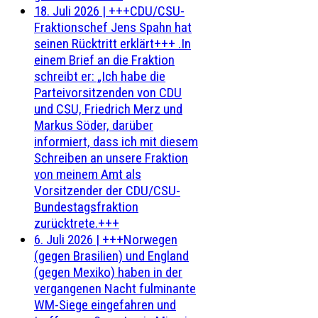
18. Juli 2026
|
+++CDU/CSU-
Fraktionschef Jens Spahn hat
seinen Rücktritt erklärt+++ .In
einem Brief an die Fraktion
schreibt er: „Ich habe die
Parteivorsitzenden von CDU
und CSU, Friedrich Merz und
Markus Söder, darüber
informiert, dass ich mit diesem
Schreiben an unsere Fraktion
von meinem Amt als
Vorsitzender der CDU/CSU-
Bundestagsfraktion
zurücktrete.+++
6. Juli 2026
|
+++Norwegen
(gegen Brasilien) und England
(gegen Mexiko) haben in der
vergangenen Nacht fulminante
WM-Siege eingefahren und