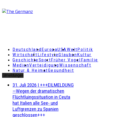
Deutschland
Europa
USA
Welt
Politik
Wirtschaft
Lifestyle
Glauben
Kultur
Geschichte
Sport
Früher Vogel
Familie
Medien
Verteidigung
Wissenschaft
Natur & Heimat
Gesundheit
Eilmeldungen
31. Juli 2026
|
+++EILMELDUNG
—Wegen der dramatischen
Flüchtluingssituation in Ceuta
hat Italien alle See- und
Luftgrenzen zu Spanien
geschlossen+++