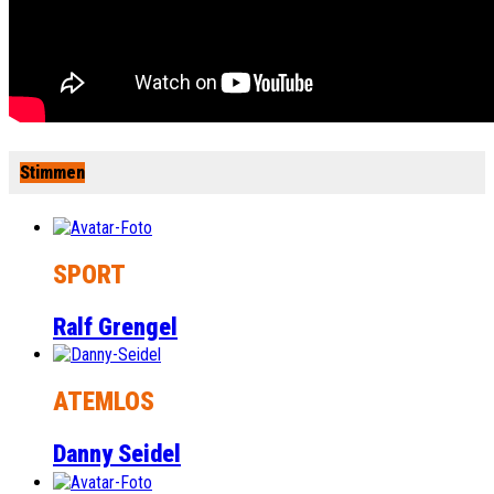
Stimmen
SPORT
Ralf Grengel
ATEMLOS
Danny Seidel