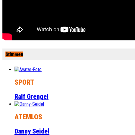
Stimmen
SPORT
Ralf Grengel
ATEMLOS
Danny Seidel