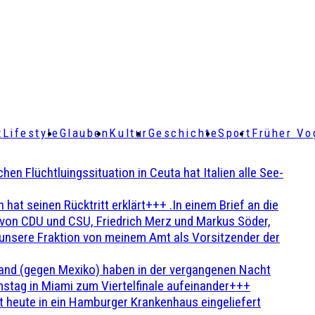
t
Lifestyle
Glauben
Kultur
Geschichte
Sport
Früher Vo
Flüchtluingssituation in Ceuta hat Italien alle See-
t seinen Rücktritt erklärt+++ .In einem Brief an die
en von CDU und CSU, Friedrich Merz und Markus Söder,
 unsere Fraktion von meinem Amt als Vorsitzender der
and (gegen Mexiko) haben in der vergangenen Nacht
stag in Miami zum Viertelfinale aufeinander+++
 heute in ein Hamburger Krankenhaus eingeliefert