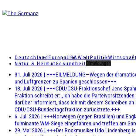
Deutschland
Europa
USA
Welt
Politik
Wirtschaf
Natur & Heimat
Gesundheit
Eilmeldungen
31. Juli 2026
|
+++EILMELDUNG—Wegen der dramatischen 
und Luftgrenzen zu Spanien geschlossen+++
18. Juli 2026
|
+++CDU/CSU-Fraktionschef Jens Spahn ha
Fraktion schreibt er: „Ich habe die Parteivorsitzend
darüber informiert, dass ich mit diesem Schreiben an
CDU/CSU-Bundestagsfraktion zurücktrete.+++
6. Juli 2026
|
+++Norwegen (gegen Brasilien) und Engl
fulminante WM-Siege eingefahren und treffen am Sam
29. Mai 2026
|
+++Der Rockmusiker Udo Lindenberg ist