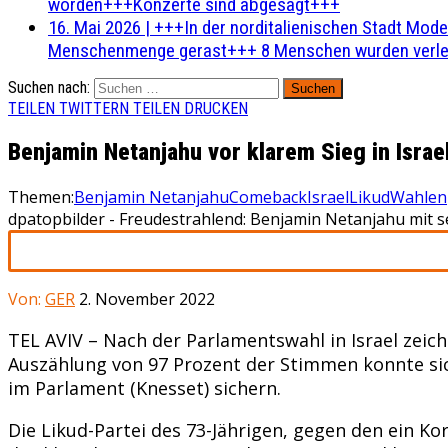
worden+++Konzerte sind abgesagt+++
16. Mai 2026
|
+++In der norditalienischen Stadt Mode
Menschenmenge gerast+++ 8 Menschen wurden verlet
Suchen nach:
TEILEN
TWITTERN
TEILEN
DRUCKEN
Benjamin Netanjahu vor klarem Sieg in Israe
Themen:
Benjamin Netanjahu
Comeback
Israel
Likud
Wahlen
dpatopbilder - Freudestrahlend: Benjamin Netanjahu mit se
Von:
GER
2. November 2022
TEL AVIV – Nach der Parlamentswahl in Israel zeic
Auszählung von 97 Prozent der Stimmen konnte sich
im Parlament (Knesset) sichern.
Die Likud-Partei des 73-Jährigen, gegen den ein Ko