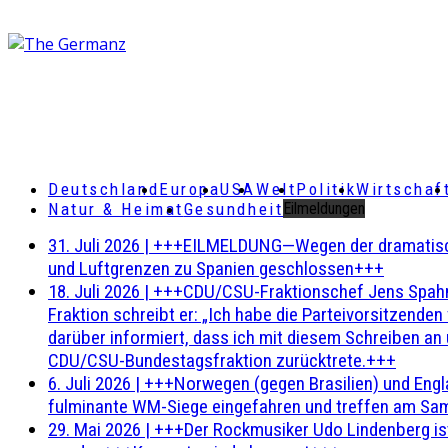
Deutschland
Europa
USA
Welt
Politik
Wirtschaf
Natur & Heimat
Gesundheit
Eilmeldungen
31. Juli 2026
|
+++EILMELDUNG—Wegen der dramatischen 
und Luftgrenzen zu Spanien geschlossen+++
18. Juli 2026
|
+++CDU/CSU-Fraktionschef Jens Spahn ha
Fraktion schreibt er: „Ich habe die Parteivorsitzend
darüber informiert, dass ich mit diesem Schreiben an
CDU/CSU-Bundestagsfraktion zurücktrete.+++
6. Juli 2026
|
+++Norwegen (gegen Brasilien) und Engl
fulminante WM-Siege eingefahren und treffen am Sam
29. Mai 2026
|
+++Der Rockmusiker Udo Lindenberg ist