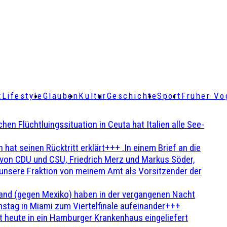
t
Lifestyle
Glauben
Kultur
Geschichte
Sport
Früher Vo
Flüchtluingssituation in Ceuta hat Italien alle See-
t seinen Rücktritt erklärt+++ .In einem Brief an die
en von CDU und CSU, Friedrich Merz und Markus Söder,
 unsere Fraktion von meinem Amt als Vorsitzender der
and (gegen Mexiko) haben in der vergangenen Nacht
stag in Miami zum Viertelfinale aufeinander+++
 heute in ein Hamburger Krankenhaus eingeliefert