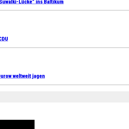
Suwalki-Lücke“ ins Baltikum
 CDU
urow weltweit jagen