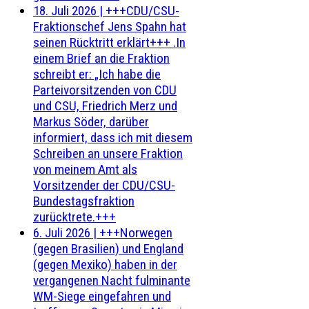
18. Juli 2026
|
+++CDU/CSU-
Fraktionschef Jens Spahn hat
seinen Rücktritt erklärt+++ .In
einem Brief an die Fraktion
schreibt er: „Ich habe die
Parteivorsitzenden von CDU
und CSU, Friedrich Merz und
Markus Söder, darüber
informiert, dass ich mit diesem
Schreiben an unsere Fraktion
von meinem Amt als
Vorsitzender der CDU/CSU-
Bundestagsfraktion
zurücktrete.+++
6. Juli 2026
|
+++Norwegen
(gegen Brasilien) und England
(gegen Mexiko) haben in der
vergangenen Nacht fulminante
WM-Siege eingefahren und