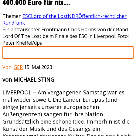
400.000 Euro für nix….
Themen:
ESC
Lord of the Lost
NDR
Öffentlich-rechtlicher
Rundfunk
Ein enttäuschter Frontmann Chris Harms von der Band
Lord Of The Lost beim Finale des ESC in Liverpool. Foto:
Peter Kneffel/dpa
Von:
GER
15. Mai 2023
von MICHAEL STING
LIVERPOOL – Am vergangenen Samstag war es
mal wieder soweit. Die Länder Europas (und
einige jenseits unserer europäischen
Außengrenzen) sangen für Ihre Nation.
Grundsätzlich eine schöne Idee. Immerhin ist die
Kunst der Musik und des Gesangs ein
Kernmerkmal deutscher Kultur. Das spiegelt sich