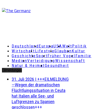
Deutschland
Europa
USA
Welt
Politik
Wirtschaft
Lifestyle
Glauben
Kultur
Geschichte
Sport
Früher Vogel
Familie
Medien
Verteidigung
Wissenschaft
Natur & Heimat
Gesundheit
Eilmeldungen
31. Juli 2026
|
+++EILMELDUNG
—Wegen der dramatischen
Flüchtluingssituation in Ceuta
hat Italien alle See- und
Luftgrenzen zu Spanien
geschlossen+++