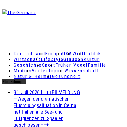
Deutschland
Europa
USA
Welt
Politik
Wirtschaft
Lifestyle
Glauben
Kultur
Geschichte
Sport
Früher Vogel
Familie
Medien
Verteidigung
Wissenschaft
Natur & Heimat
Gesundheit
Eilmeldungen
31. Juli 2026
|
+++EILMELDUNG
—Wegen der dramatischen
Flüchtluingssituation in Ceuta
hat Italien alle See- und
Luftgrenzen zu Spanien
geschlossen+++