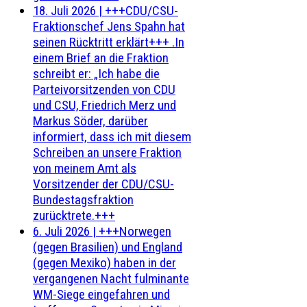
18. Juli 2026
|
+++CDU/CSU-
Fraktionschef Jens Spahn hat
seinen Rücktritt erklärt+++ .In
einem Brief an die Fraktion
schreibt er: „Ich habe die
Parteivorsitzenden von CDU
und CSU, Friedrich Merz und
Markus Söder, darüber
informiert, dass ich mit diesem
Schreiben an unsere Fraktion
von meinem Amt als
Vorsitzender der CDU/CSU-
Bundestagsfraktion
zurücktrete.+++
6. Juli 2026
|
+++Norwegen
(gegen Brasilien) und England
(gegen Mexiko) haben in der
vergangenen Nacht fulminante
WM-Siege eingefahren und