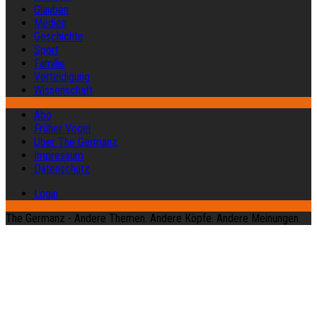
Glauben
Medien
Geschichte
Sport
Familie
Verteidigung
Wissenschaft
Abo
Früher Vogel
Über The Germanz
Impressum
Datenschutz
Login
The Germanz - Andere Themen. Andere Köpfe. Andere Meinungen.