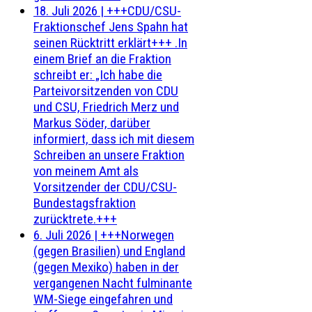
18. Juli 2026
|
+++CDU/CSU-
Fraktionschef Jens Spahn hat
seinen Rücktritt erklärt+++ .In
einem Brief an die Fraktion
schreibt er: „Ich habe die
Parteivorsitzenden von CDU
und CSU, Friedrich Merz und
Markus Söder, darüber
informiert, dass ich mit diesem
Schreiben an unsere Fraktion
von meinem Amt als
Vorsitzender der CDU/CSU-
Bundestagsfraktion
zurücktrete.+++
6. Juli 2026
|
+++Norwegen
(gegen Brasilien) und England
(gegen Mexiko) haben in der
vergangenen Nacht fulminante
WM-Siege eingefahren und