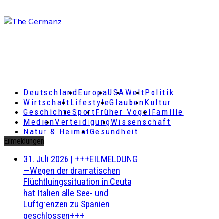
Deutschland
Europa
USA
Welt
Politik
Wirtschaft
Lifestyle
Glauben
Kultur
Geschichte
Sport
Früher Vogel
Familie
Medien
Verteidigung
Wissenschaft
Natur & Heimat
Gesundheit
Eilmeldungen
31. Juli 2026
|
+++EILMELDUNG
—Wegen der dramatischen
Flüchtluingssituation in Ceuta
hat Italien alle See- und
Luftgrenzen zu Spanien
geschlossen+++