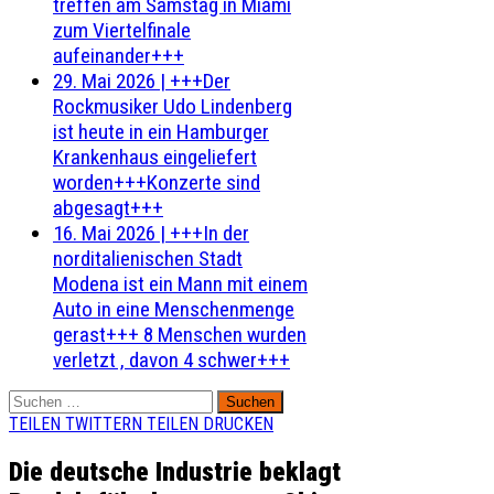
treffen am Samstag in Miami
zum Viertelfinale
aufeinander+++
29. Mai 2026
|
+++Der
Rockmusiker Udo Lindenberg
ist heute in ein Hamburger
Krankenhaus eingeliefert
worden+++Konzerte sind
abgesagt+++
16. Mai 2026
|
+++In der
norditalienischen Stadt
Modena ist ein Mann mit einem
Auto in eine Menschenmenge
gerast+++ 8 Menschen wurden
verletzt , davon 4 schwer+++
Suchen
nach:
TEILEN
TWITTERN
TEILEN
DRUCKEN
Die deutsche Industrie beklagt