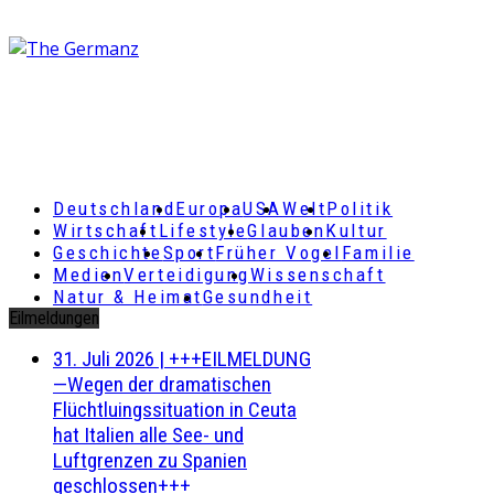
Deutschland
Europa
USA
Welt
Politik
Wirtschaft
Lifestyle
Glauben
Kultur
Geschichte
Sport
Früher Vogel
Familie
Medien
Verteidigung
Wissenschaft
Natur & Heimat
Gesundheit
Eilmeldungen
31. Juli 2026
|
+++EILMELDUNG
—Wegen der dramatischen
Flüchtluingssituation in Ceuta
hat Italien alle See- und
Luftgrenzen zu Spanien
geschlossen+++