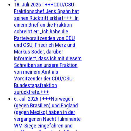
18. Juli 2026
|
+++CDU/CSU-
Fraktionschef Jens Spahn hat
seinen Rücktritt erklärt+++ .In
einem Brief an die Fraktion
schreibt er: „Ich habe die
Parteivorsitzenden von CDU
und CSU, Friedrich Merz und
Markus Söder, darüber
informiert, dass ich mit diesem
Schreiben an unsere Fraktion
von meinem Amt als
Vorsitzender der CDU/CSU-
Bundestagsfraktion
zurücktrete.+++
6. Juli 2026
|
+++Norwegen
(gegen Brasilien) und England
(gegen Mexiko) haben in der
vergangenen Nacht fulminante
WM-Siege eingefahren und