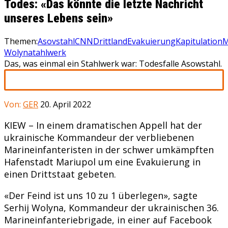
Todes: «Das könnte die letzte Nachricht
unseres Lebens sein»
Themen:
Asovstahl
CNN
Drittland
Evakuierung
Kapitulation
M
Wolyna
tahlwerk
Das, was einmal ein Stahlwerk war: Todesfalle Asowstahl.
Von:
GER
20. April 2022
KIEW – In einem dramatischen Appell hat der
ukrainische Kommandeur der verbliebenen
Marineinfanteristen in der schwer umkämpften
Hafenstadt Mariupol um eine Evakuierung in
einen Drittstaat gebeten.
«Der Feind ist uns 10 zu 1 überlegen», sagte
Serhij Wolyna, Kommandeur der ukrainischen 36.
Marineinfanteriebrigade, in einer auf Facebook