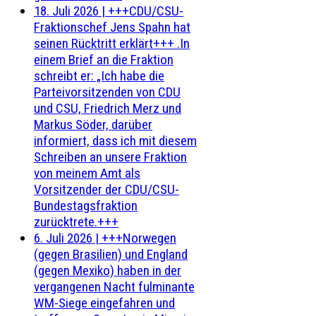
18. Juli 2026
|
+++CDU/CSU-
Fraktionschef Jens Spahn hat
seinen Rücktritt erklärt+++ .In
einem Brief an die Fraktion
schreibt er: „Ich habe die
Parteivorsitzenden von CDU
und CSU, Friedrich Merz und
Markus Söder, darüber
informiert, dass ich mit diesem
Schreiben an unsere Fraktion
von meinem Amt als
Vorsitzender der CDU/CSU-
Bundestagsfraktion
zurücktrete.+++
6. Juli 2026
|
+++Norwegen
(gegen Brasilien) und England
(gegen Mexiko) haben in der
vergangenen Nacht fulminante
WM-Siege eingefahren und