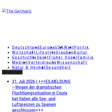
Deutschland
Europa
USA
Welt
Politik
Wirtschaft
Lifestyle
Glauben
Kultur
Geschichte
Sport
Früher Vogel
Familie
Medien
Verteidigung
Wissenschaft
Natur & Heimat
Gesundheit
Eilmeldungen
31. Juli 2026
|
+++EILMELDUNG
—Wegen der dramatischen
Flüchtluingssituation in Ceuta
hat Italien alle See- und
Luftgrenzen zu Spanien
geschlossen+++