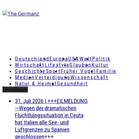
Deutschland
Europa
USA
Welt
Politik
Wirtschaft
Lifestyle
Glauben
Kultur
Geschichte
Sport
Früher Vogel
Familie
Medien
Verteidigung
Wissenschaft
Natur & Heimat
Gesundheit
Eilmeldungen
31. Juli 2026
|
+++EILMELDUNG
—Wegen der dramatischen
Flüchtluingssituation in Ceuta
hat Italien alle See- und
Luftgrenzen zu Spanien
geschlossen+++