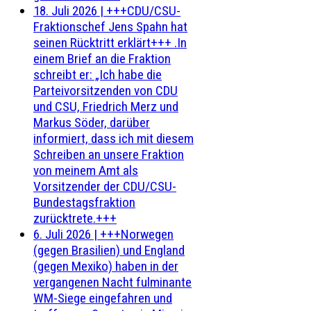
18. Juli 2026
|
+++CDU/CSU-
Fraktionschef Jens Spahn hat
seinen Rücktritt erklärt+++ .In
einem Brief an die Fraktion
schreibt er: „Ich habe die
Parteivorsitzenden von CDU
und CSU, Friedrich Merz und
Markus Söder, darüber
informiert, dass ich mit diesem
Schreiben an unsere Fraktion
von meinem Amt als
Vorsitzender der CDU/CSU-
Bundestagsfraktion
zurücktrete.+++
6. Juli 2026
|
+++Norwegen
(gegen Brasilien) und England
(gegen Mexiko) haben in der
vergangenen Nacht fulminante
WM-Siege eingefahren und