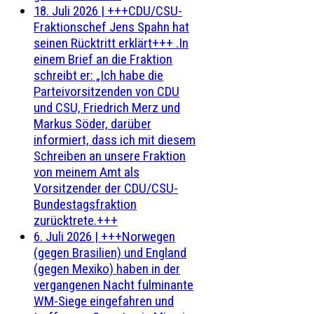
18. Juli 2026
|
+++CDU/CSU-
Fraktionschef Jens Spahn hat
seinen Rücktritt erklärt+++ .In
einem Brief an die Fraktion
schreibt er: „Ich habe die
Parteivorsitzenden von CDU
und CSU, Friedrich Merz und
Markus Söder, darüber
informiert, dass ich mit diesem
Schreiben an unsere Fraktion
von meinem Amt als
Vorsitzender der CDU/CSU-
Bundestagsfraktion
zurücktrete.+++
6. Juli 2026
|
+++Norwegen
(gegen Brasilien) und England
(gegen Mexiko) haben in der
vergangenen Nacht fulminante
WM-Siege eingefahren und