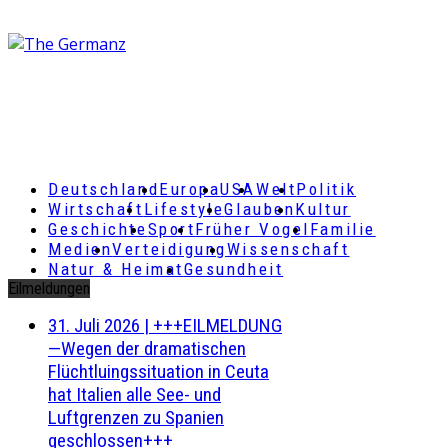
Deutschland
Europa
USA
Welt
Politik
Wirtschaft
Lifestyle
Glauben
Kultur
Geschichte
Sport
Früher Vogel
Familie
Medien
Verteidigung
Wissenschaft
Natur & Heimat
Gesundheit
Eilmeldungen
31. Juli 2026
|
+++EILMELDUNG
—Wegen der dramatischen
Flüchtluingssituation in Ceuta
hat Italien alle See- und
Luftgrenzen zu Spanien
geschlossen+++