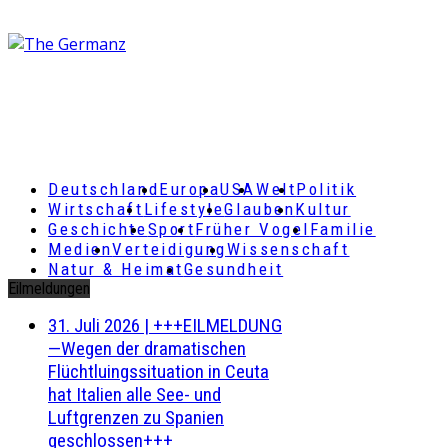
Deutschland
Europa
USA
Welt
Politik
Wirtschaft
Lifestyle
Glauben
Kultur
Geschichte
Sport
Früher Vogel
Familie
Medien
Verteidigung
Wissenschaft
Natur & Heimat
Gesundheit
Eilmeldungen
31. Juli 2026
|
+++EILMELDUNG
—Wegen der dramatischen
Flüchtluingssituation in Ceuta
hat Italien alle See- und
Luftgrenzen zu Spanien
geschlossen+++