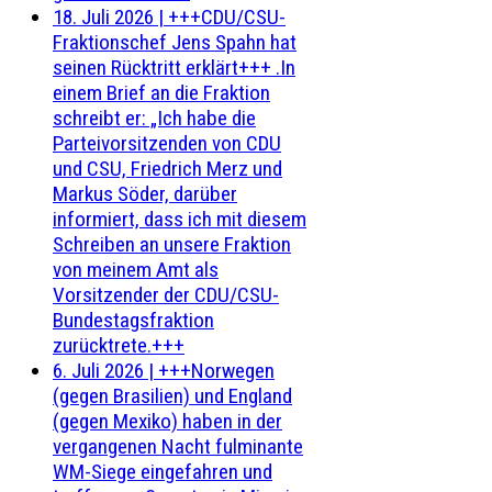
18. Juli 2026
|
+++CDU/CSU-
Fraktionschef Jens Spahn hat
seinen Rücktritt erklärt+++ .In
einem Brief an die Fraktion
schreibt er: „Ich habe die
Parteivorsitzenden von CDU
und CSU, Friedrich Merz und
Markus Söder, darüber
informiert, dass ich mit diesem
Schreiben an unsere Fraktion
von meinem Amt als
Vorsitzender der CDU/CSU-
Bundestagsfraktion
zurücktrete.+++
6. Juli 2026
|
+++Norwegen
(gegen Brasilien) und England
(gegen Mexiko) haben in der
vergangenen Nacht fulminante
WM-Siege eingefahren und