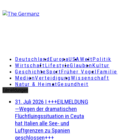
Deutschland
Europa
USA
Welt
Politik
Wirtschaft
Lifestyle
Glauben
Kultur
Geschichte
Sport
Früher Vogel
Familie
Medien
Verteidigung
Wissenschaft
Natur & Heimat
Gesundheit
Eilmeldungen
31. Juli 2026
|
+++EILMELDUNG
—Wegen der dramatischen
Flüchtluingssituation in Ceuta
hat Italien alle See- und
Luftgrenzen zu Spanien
geschlossen+++