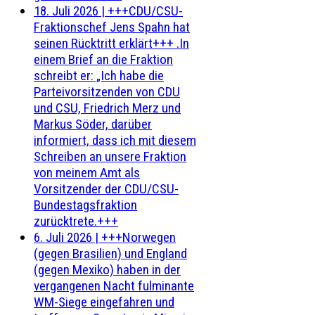
18. Juli 2026
|
+++CDU/CSU-
Fraktionschef Jens Spahn hat
seinen Rücktritt erklärt+++ .In
einem Brief an die Fraktion
schreibt er: „Ich habe die
Parteivorsitzenden von CDU
und CSU, Friedrich Merz und
Markus Söder, darüber
informiert, dass ich mit diesem
Schreiben an unsere Fraktion
von meinem Amt als
Vorsitzender der CDU/CSU-
Bundestagsfraktion
zurücktrete.+++
6. Juli 2026
|
+++Norwegen
(gegen Brasilien) und England
(gegen Mexiko) haben in der
vergangenen Nacht fulminante
WM-Siege eingefahren und