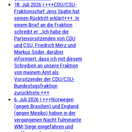
18. Juli 2026
|
+++CDU/CSU-
Fraktionschef Jens Spahn hat
seinen Rücktritt erklärt+++ .In
einem Brief an die Fraktion
schreibt er: „Ich habe die
Parteivorsitzenden von CDU
und CSU, Friedrich Merz und
Markus Söder, darüber
informiert, dass ich mit diesem
Schreiben an unsere Fraktion
von meinem Amt als
Vorsitzender der CDU/CSU-
Bundestagsfraktion
zurücktrete.+++
6. Juli 2026
|
+++Norwegen
(gegen Brasilien) und England
(gegen Mexiko) haben in der
vergangenen Nacht fulminante
WM-Siege eingefahren und