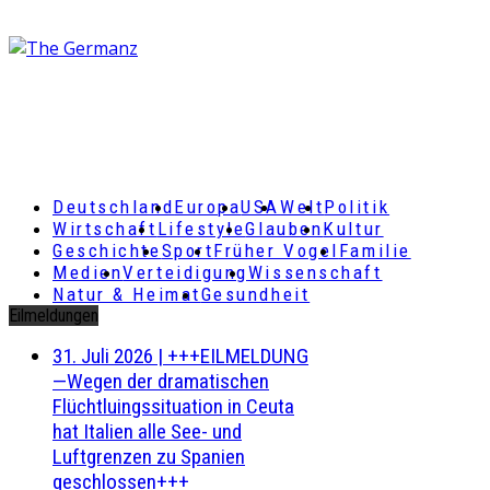
Deutschland
Europa
USA
Welt
Politik
Wirtschaft
Lifestyle
Glauben
Kultur
Geschichte
Sport
Früher Vogel
Familie
Medien
Verteidigung
Wissenschaft
Natur & Heimat
Gesundheit
Eilmeldungen
31. Juli 2026
|
+++EILMELDUNG
—Wegen der dramatischen
Flüchtluingssituation in Ceuta
hat Italien alle See- und
Luftgrenzen zu Spanien
geschlossen+++