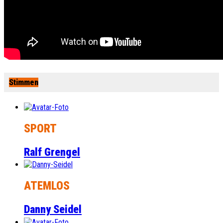
Stimmen
SPORT
Ralf Grengel
ATEMLOS
Danny Seidel