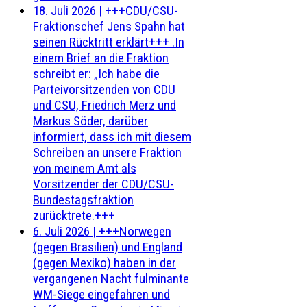
18. Juli 2026
|
+++CDU/CSU-
Fraktionschef Jens Spahn hat
seinen Rücktritt erklärt+++ .In
einem Brief an die Fraktion
schreibt er: „Ich habe die
Parteivorsitzenden von CDU
und CSU, Friedrich Merz und
Markus Söder, darüber
informiert, dass ich mit diesem
Schreiben an unsere Fraktion
von meinem Amt als
Vorsitzender der CDU/CSU-
Bundestagsfraktion
zurücktrete.+++
6. Juli 2026
|
+++Norwegen
(gegen Brasilien) und England
(gegen Mexiko) haben in der
vergangenen Nacht fulminante
WM-Siege eingefahren und