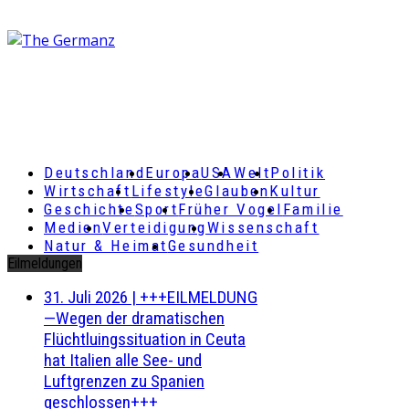
Deutschland
Europa
USA
Welt
Politik
Wirtschaft
Lifestyle
Glauben
Kultur
Geschichte
Sport
Früher Vogel
Familie
Medien
Verteidigung
Wissenschaft
Natur & Heimat
Gesundheit
Eilmeldungen
31. Juli 2026
|
+++EILMELDUNG
—Wegen der dramatischen
Flüchtluingssituation in Ceuta
hat Italien alle See- und
Luftgrenzen zu Spanien
geschlossen+++