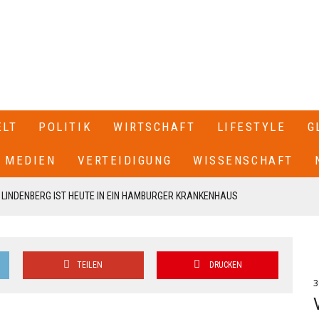
ELT
POLITIK
WIRTSCHAFT
LIFESTYLE
G
MEDIEN
VERTEIDIGUNG
WISSENSCHAFT
LINDENBERG IST HEUTE IN EIN HAMBURGER KRANKENHAUS
 ABGESAGT+++
NA IST EIN MANN MIT EINEM AUTO IN EINE MENSCHENMENGE
TEILEN
DRUCKEN
HWER+++
3
LÜCHTLUINGSSITUATION IN CEUTA HAT ITALIEN ALLE SEE- UND