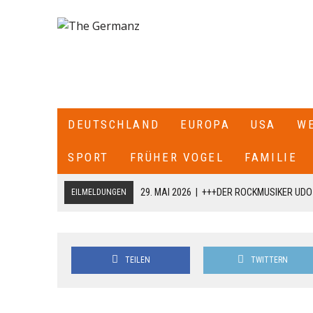
DEUTSCHLAND
EUROPA
USA
W
SPORT
FRÜHER VOGEL
FAMILIE
29. MAI 2026
|
+++DER ROCKMUSIKER UDO 
EILMELDUNGEN
EINGELIEFERT WORDEN+++KONZERTE SIND
16. MAI 2026
|
+++IN DER NORDITALIENISCHEN STADT MODE
TEILEN
TWITTERN
GERAST+++ 8 MENSCHEN WURDEN VERLETZT , DAVON 4 SC
31. JULI 2026
|
+++EILMELDUNG—WEGEN DER DRAMATISCHEN F
LUFTGRENZEN ZU SPANIEN GESCHLOSSEN+++