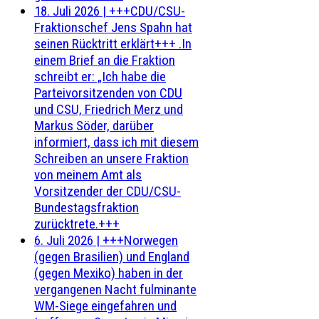
18. Juli 2026
|
+++CDU/CSU-
Fraktionschef Jens Spahn hat
seinen Rücktritt erklärt+++ .In
einem Brief an die Fraktion
schreibt er: „Ich habe die
Parteivorsitzenden von CDU
und CSU, Friedrich Merz und
Markus Söder, darüber
informiert, dass ich mit diesem
Schreiben an unsere Fraktion
von meinem Amt als
Vorsitzender der CDU/CSU-
Bundestagsfraktion
zurücktrete.+++
6. Juli 2026
|
+++Norwegen
(gegen Brasilien) und England
(gegen Mexiko) haben in der
vergangenen Nacht fulminante
WM-Siege eingefahren und