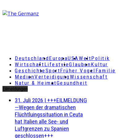
Deutschland
Europa
USA
Welt
Politik
Wirtschaft
Lifestyle
Glauben
Kultur
Geschichte
Sport
Früher Vogel
Familie
Medien
Verteidigung
Wissenschaft
Natur & Heimat
Gesundheit
Eilmeldungen
31. Juli 2026
|
+++EILMELDUNG
—Wegen der dramatischen
Flüchtluingssituation in Ceuta
hat Italien alle See- und
Luftgrenzen zu Spanien
geschlossen+++