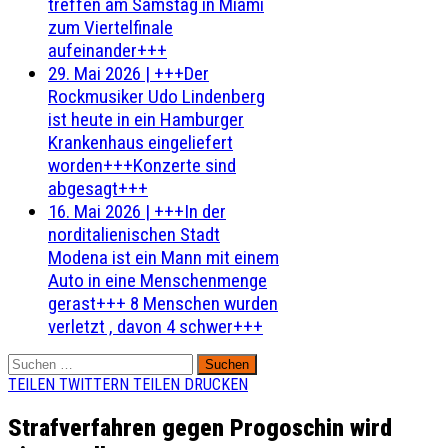
treffen am Samstag in Miami
zum Viertelfinale
aufeinander+++
29. Mai 2026
|
+++Der
Rockmusiker Udo Lindenberg
ist heute in ein Hamburger
Krankenhaus eingeliefert
worden+++Konzerte sind
abgesagt+++
16. Mai 2026
|
+++In der
norditalienischen Stadt
Modena ist ein Mann mit einem
Auto in eine Menschenmenge
gerast+++ 8 Menschen wurden
verletzt , davon 4 schwer+++
Suchen
nach:
TEILEN
TWITTERN
TEILEN
DRUCKEN
Strafverfahren gegen Progoschin wird