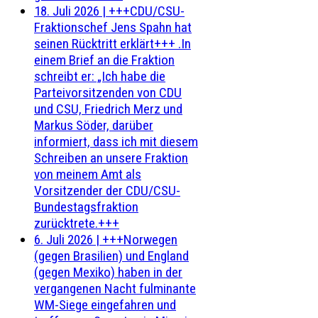
18. Juli 2026
|
+++CDU/CSU-
Fraktionschef Jens Spahn hat
seinen Rücktritt erklärt+++ .In
einem Brief an die Fraktion
schreibt er: „Ich habe die
Parteivorsitzenden von CDU
und CSU, Friedrich Merz und
Markus Söder, darüber
informiert, dass ich mit diesem
Schreiben an unsere Fraktion
von meinem Amt als
Vorsitzender der CDU/CSU-
Bundestagsfraktion
zurücktrete.+++
6. Juli 2026
|
+++Norwegen
(gegen Brasilien) und England
(gegen Mexiko) haben in der
vergangenen Nacht fulminante
WM-Siege eingefahren und