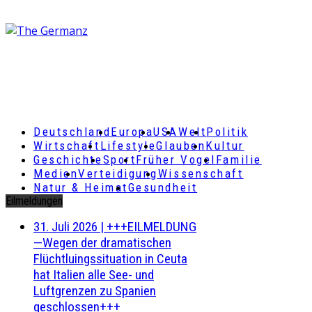
Deutschland
Europa
USA
Welt
Politik
Wirtschaft
Lifestyle
Glauben
Kultur
Geschichte
Sport
Früher Vogel
Familie
Medien
Verteidigung
Wissenschaft
Natur & Heimat
Gesundheit
Eilmeldungen
31. Juli 2026
|
+++EILMELDUNG
—Wegen der dramatischen
Flüchtluingssituation in Ceuta
hat Italien alle See- und
Luftgrenzen zu Spanien
geschlossen+++