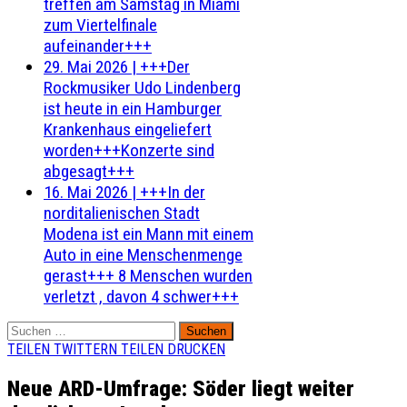
treffen am Samstag in Miami
zum Viertelfinale
aufeinander+++
29. Mai 2026
|
+++Der
Rockmusiker Udo Lindenberg
ist heute in ein Hamburger
Krankenhaus eingeliefert
worden+++Konzerte sind
abgesagt+++
16. Mai 2026
|
+++In der
norditalienischen Stadt
Modena ist ein Mann mit einem
Auto in eine Menschenmenge
gerast+++ 8 Menschen wurden
verletzt , davon 4 schwer+++
Suchen
nach:
TEILEN
TWITTERN
TEILEN
DRUCKEN
Neue ARD-Umfrage: Söder liegt weiter