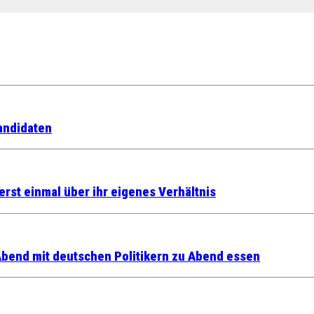
kandidaten
rst einmal über ihr eigenes Verhältnis
bend mit deutschen Politikern zu Abend essen