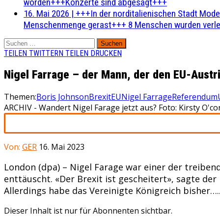
worden+++Konzerte sind abgesagt+++
16. Mai 2026
|
+++In der norditalienischen Stadt Mode
Menschenmenge gerast+++ 8 Menschen wurden verlet
Suchen
nach:
TEILEN
TWITTERN
TEILEN
DRUCKEN
Nigel Farrage – der Mann, der den EU-Austri
Themen:
Boris Johnson
Brexit
EU
Nigel Farrage
Referendum
ARCHIV - Wandert Nigel Farage jetzt aus? Foto: Kirsty O'
Von:
GER
16. Mai 2023
London (dpa) – Nigel Farage war einer der treibend
enttäuscht. «Der Brexit ist gescheitert», sagte de
Allerdings habe das Vereinigte Königreich bisher…..
Dieser Inhalt ist nur für Abonnenten sichtbar.