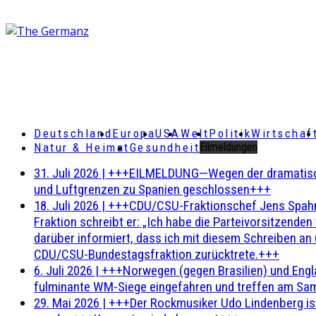
Deutschland
Europa
USA
Welt
Politik
Wirtschaf
Natur & Heimat
Gesundheit
Eilmeldungen
31. Juli 2026
|
+++EILMELDUNG—Wegen der dramatischen 
und Luftgrenzen zu Spanien geschlossen+++
18. Juli 2026
|
+++CDU/CSU-Fraktionschef Jens Spahn ha
Fraktion schreibt er: „Ich habe die Parteivorsitzend
darüber informiert, dass ich mit diesem Schreiben an
CDU/CSU-Bundestagsfraktion zurücktrete.+++
6. Juli 2026
|
+++Norwegen (gegen Brasilien) und Engl
fulminante WM-Siege eingefahren und treffen am Sam
29. Mai 2026
|
+++Der Rockmusiker Udo Lindenberg ist