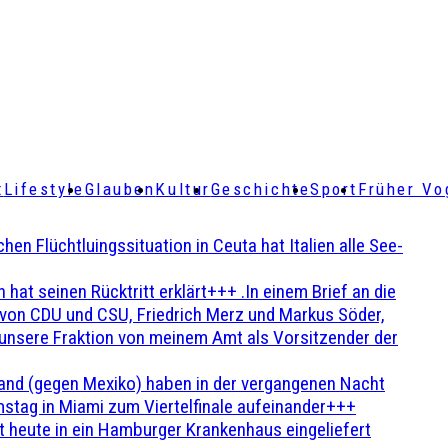
t
Lifestyle
Glauben
Kultur
Geschichte
Sport
Früher Vo
Flüchtluingssituation in Ceuta hat Italien alle See-
t seinen Rücktritt erklärt+++ .In einem Brief an die
en von CDU und CSU, Friedrich Merz und Markus Söder,
 unsere Fraktion von meinem Amt als Vorsitzender der
and (gegen Mexiko) haben in der vergangenen Nacht
stag in Miami zum Viertelfinale aufeinander+++
 heute in ein Hamburger Krankenhaus eingeliefert