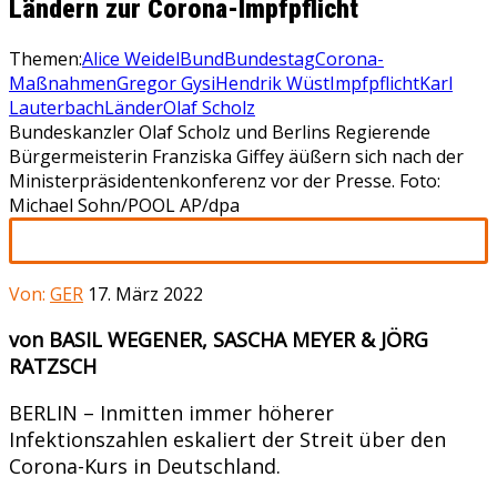
Ländern zur Corona-Impfpflicht
Themen:
Alice Weidel
Bund
Bundestag
Corona-
Maßnahmen
Gregor Gysi
Hendrik Wüst
Impfpflicht
Karl
Lauterbach
Länder
Olaf Scholz
Bundeskanzler Olaf Scholz und Berlins Regierende
Bürgermeisterin Franziska Giffey äüßern sich nach der
Ministerpräsidentenkonferenz vor der Presse. Foto:
Michael Sohn/POOL AP/dpa
Von:
GER
17. März 2022
von BASIL WEGENER, SASCHA MEYER & JÖRG
RATZSCH
BERLIN – Inmitten immer höherer
Infektionszahlen eskaliert der Streit über den
Corona-Kurs in Deutschland.