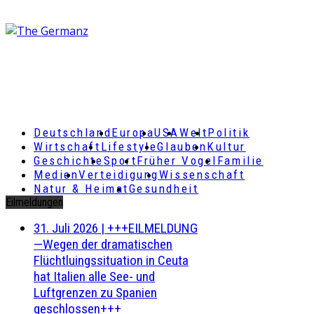
Deutschland
Europa
USA
Welt
Politik
Wirtschaft
Lifestyle
Glauben
Kultur
Geschichte
Sport
Früher Vogel
Familie
Medien
Verteidigung
Wissenschaft
Natur & Heimat
Gesundheit
Eilmeldungen
31. Juli 2026
|
+++EILMELDUNG
—Wegen der dramatischen
Flüchtluingssituation in Ceuta
hat Italien alle See- und
Luftgrenzen zu Spanien
geschlossen+++