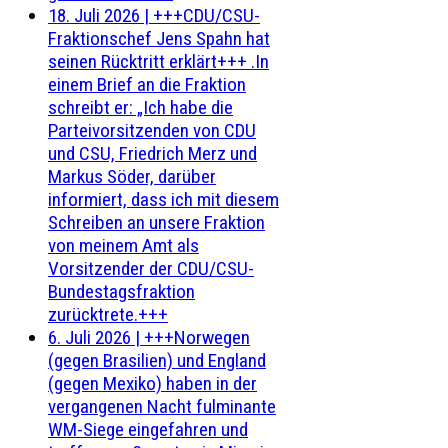
18. Juli 2026
|
+++CDU/CSU-
Fraktionschef Jens Spahn hat
seinen Rücktritt erklärt+++ .In
einem Brief an die Fraktion
schreibt er: „Ich habe die
Parteivorsitzenden von CDU
und CSU, Friedrich Merz und
Markus Söder, darüber
informiert, dass ich mit diesem
Schreiben an unsere Fraktion
von meinem Amt als
Vorsitzender der CDU/CSU-
Bundestagsfraktion
zurücktrete.+++
6. Juli 2026
|
+++Norwegen
(gegen Brasilien) und England
(gegen Mexiko) haben in der
vergangenen Nacht fulminante
WM-Siege eingefahren und