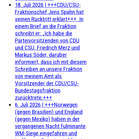
18. Juli 2026
|
+++CDU/CSU-
Fraktionschef Jens Spahn hat
seinen Rücktritt erklärt+++ .In
einem Brief an die Fraktion
schreibt er: „Ich habe die
Parteivorsitzenden von CDU
und CSU, Friedrich Merz und
Markus Söder, darüber
informiert, dass ich mit diesem
Schreiben an unsere Fraktion
von meinem Amt als
Vorsitzender der CDU/CSU-
Bundestagsfraktion
zurücktrete.+++
6. Juli 2026
|
+++Norwegen
(gegen Brasilien) und England
(gegen Mexiko) haben in der
vergangenen Nacht fulminante
WM-Siege eingefahren und