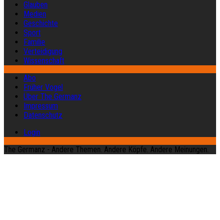
Glauben
Medien
Geschichte
Sport
Familie
Verteidigung
Wissenschaft
Abo
Früher Vogel
Über The Germanz
Impressum
Datenschutz
Login
The Germanz - Andere Themen. Andere Köpfe. Andere Meinungen.