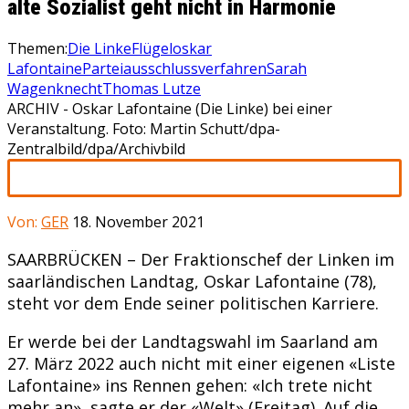
alte Sozialist geht nicht in Harmonie
Themen:
Die Linke
Flügel
oskar
Lafontaine
Parteiausschlussverfahren
Sarah
Wagenknecht
Thomas Lutze
ARCHIV - Oskar Lafontaine (Die Linke) bei einer
Veranstaltung. Foto: Martin Schutt/dpa-
Zentralbild/dpa/Archivbild
Von:
GER
18. November 2021
SAARBRÜCKEN – Der Fraktionschef der Linken im
saarländischen Landtag, Oskar Lafontaine (78),
steht vor dem Ende seiner politischen Karriere.
Er werde bei der Landtagswahl im Saarland am
27. März 2022 auch nicht mit einer eigenen «Liste
Lafontaine» ins Rennen gehen: «Ich trete nicht
mehr an», sagte er der «Welt» (Freitag). Auf die