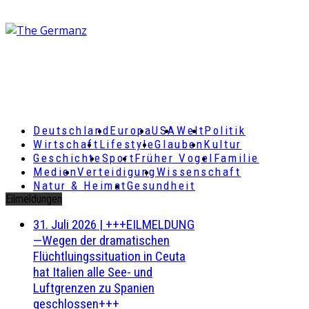
Deutschland
Europa
USA
Welt
Politik
Wirtschaft
Lifestyle
Glauben
Kultur
Geschichte
Sport
Früher Vogel
Familie
Medien
Verteidigung
Wissenschaft
Natur & Heimat
Gesundheit
Eilmeldungen
31. Juli 2026
|
+++EILMELDUNG
—Wegen der dramatischen
Flüchtluingssituation in Ceuta
hat Italien alle See- und
Luftgrenzen zu Spanien
geschlossen+++