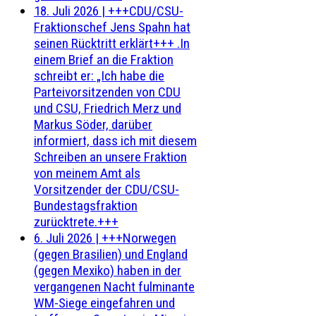
18. Juli 2026
|
+++CDU/CSU-
Fraktionschef Jens Spahn hat
seinen Rücktritt erklärt+++ .In
einem Brief an die Fraktion
schreibt er: „Ich habe die
Parteivorsitzenden von CDU
und CSU, Friedrich Merz und
Markus Söder, darüber
informiert, dass ich mit diesem
Schreiben an unsere Fraktion
von meinem Amt als
Vorsitzender der CDU/CSU-
Bundestagsfraktion
zurücktrete.+++
6. Juli 2026
|
+++Norwegen
(gegen Brasilien) und England
(gegen Mexiko) haben in der
vergangenen Nacht fulminante
WM-Siege eingefahren und