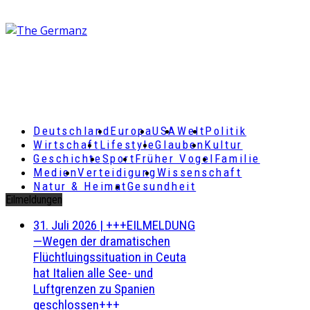
Deutschland
Europa
USA
Welt
Politik
Wirtschaft
Lifestyle
Glauben
Kultur
Geschichte
Sport
Früher Vogel
Familie
Medien
Verteidigung
Wissenschaft
Natur & Heimat
Gesundheit
Eilmeldungen
31. Juli 2026
|
+++EILMELDUNG
—Wegen der dramatischen
Flüchtluingssituation in Ceuta
hat Italien alle See- und
Luftgrenzen zu Spanien
geschlossen+++