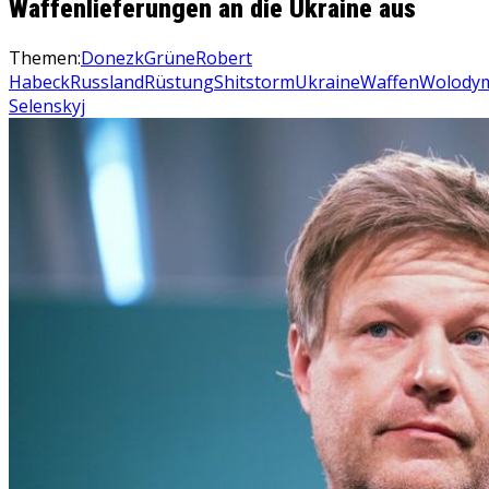
Waffenlieferungen an die Ukraine aus
Themen:
Donezk
Grüne
Robert
Habeck
Russland
Rüstung
Shitstorm
Ukraine
Waffen
Wolody
Selenskyj