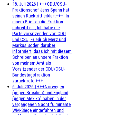
18. Juli 2026
|
+++CDU/CSU-
Fraktionschef Jens Spahn hat
seinen Rücktritt erklärt+++ .In
einem Brief an die Fraktion
schreibt er: „Ich habe die
Parteivorsitzenden von CDU
und CSU, Friedrich Merz und
Markus Söder, darüber
informiert, dass ich mit diesem
Schreiben an unsere Fraktion
von meinem Amt als
Vorsitzender der CDU/CSU-
Bundestagsfraktion
zurücktrete.+++
6. Juli 2026
|
+++Norwegen
(gegen Brasilien) und England
(gegen Mexiko) haben in der
vergangenen Nacht fulminante
WM-Siege eingefahren und