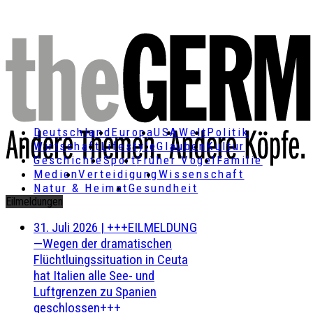
Deutschland
Europa
USA
Welt
Politik
Wirtschaft
Lifestyle
Glauben
Kultur
Geschichte
Sport
Früher Vogel
Familie
Medien
Verteidigung
Wissenschaft
Natur & Heimat
Gesundheit
Eilmeldungen
31. Juli 2026
|
+++EILMELDUNG
—Wegen der dramatischen
Flüchtluingssituation in Ceuta
hat Italien alle See- und
Luftgrenzen zu Spanien
geschlossen+++