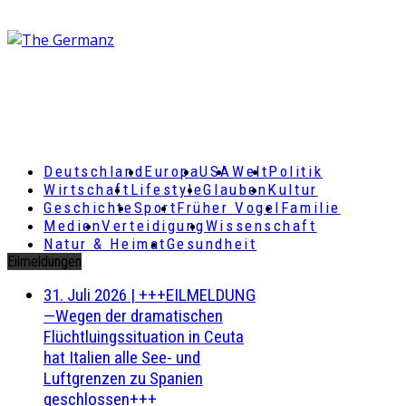
Deutschland
Europa
USA
Welt
Politik
Wirtschaft
Lifestyle
Glauben
Kultur
Geschichte
Sport
Früher Vogel
Familie
Medien
Verteidigung
Wissenschaft
Natur & Heimat
Gesundheit
Eilmeldungen
31. Juli 2026
|
+++EILMELDUNG
—Wegen der dramatischen
Flüchtluingssituation in Ceuta
hat Italien alle See- und
Luftgrenzen zu Spanien
geschlossen+++