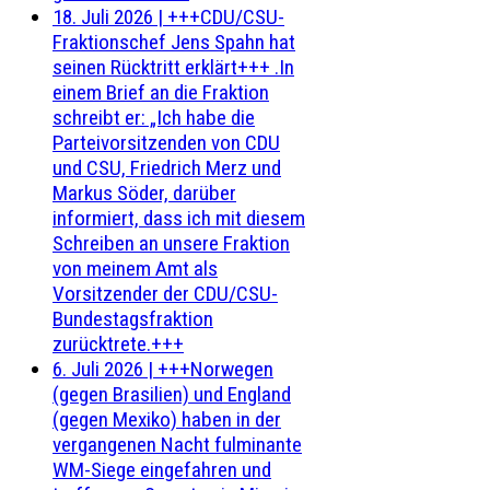
18. Juli 2026
|
+++CDU/CSU-
Fraktionschef Jens Spahn hat
seinen Rücktritt erklärt+++ .In
einem Brief an die Fraktion
schreibt er: „Ich habe die
Parteivorsitzenden von CDU
und CSU, Friedrich Merz und
Markus Söder, darüber
informiert, dass ich mit diesem
Schreiben an unsere Fraktion
von meinem Amt als
Vorsitzender der CDU/CSU-
Bundestagsfraktion
zurücktrete.+++
6. Juli 2026
|
+++Norwegen
(gegen Brasilien) und England
(gegen Mexiko) haben in der
vergangenen Nacht fulminante
WM-Siege eingefahren und